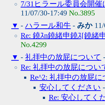
7/31ヒラール委員会開
11/07/30-17:49
No.3895
▼
-
ハラール和牛
-
みか
11/
Re: 鐃ｽn鐃緒申鐃ｽ[鐃緒
No.4299
▼
-
礼拝中の放屁について
Re: 礼拝中の放屁につい
Re^2: 礼拝中の放屁
安心してください
Re: 安心してく