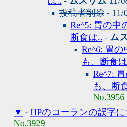
は..
-
ムスリム
11/0
投稿者削除
- 11/
Re^5: 胃
断食は..
-
ム
Re^6:
も、断食は.
Re^7
も、断食
No.3956
▼
-
HPのコーランの誤字に
No.3929