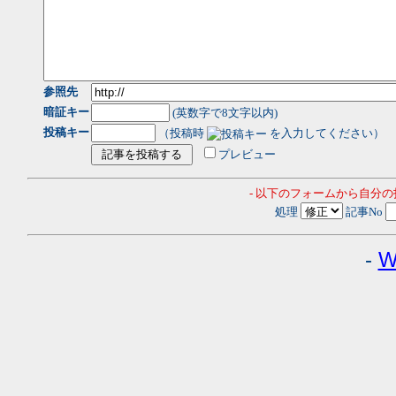
参照先
暗証キー
(英数字で8文字以内)
投稿キー
（投稿時
を入力してください）
プレビュー
- 以下のフォームから自分
処理
記事No
-
W