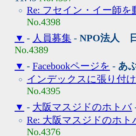
Re: フセイン・イー師を
No.4398
▼
-
人員募集
-
NPO法人 
No.4389
▼
-
Facebookページを
-
あ
インデックスに張り付
No.4395
▼
-
大阪マスジドのホトバ
Re: 大阪マスジドのホト
No.4376