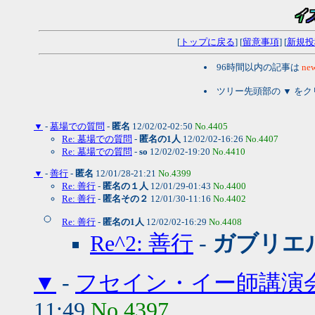
[
トップに戻る
] [
留意事項
] [
新規投
96時間以内の記事は
new
ツリー先頭部の ▼ を
▼
-
墓場での質問
-
匿名
12/02/02-02:50
No.4405
Re: 墓場での質問
-
匿名の1人
12/02/02-16:26
No.4407
Re: 墓場での質問
-
so
12/02/02-19:20
No.4410
▼
-
善行
-
匿名
12/01/28-21:21
No.4399
Re: 善行
-
匿名の１人
12/01/29-01:43
No.4400
Re: 善行
-
匿名その２
12/01/30-11:16
No.4402
Re: 善行
-
匿名の1人
12/02/02-16:29
No.4408
Re^2: 善行
-
ガブリエ
▼
-
フセイン・イー師講演
11:49
No.4397