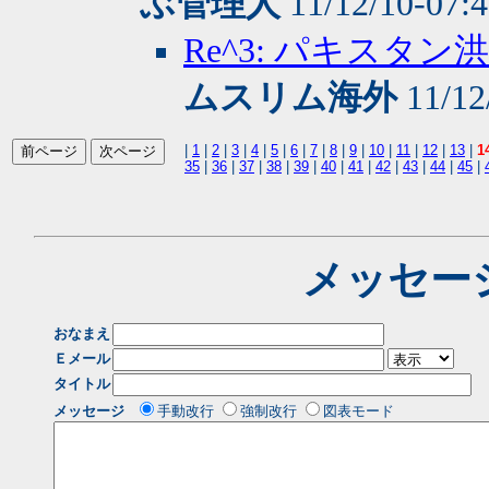
ぶ管理人
11/12/10-07:
Re^3: パキス
ムスリム海外
11/12
|
1
|
2
|
3
|
4
|
5
|
6
|
7
|
8
|
9
|
10
|
11
|
12
|
13
|
1
35
|
36
|
37
|
38
|
39
|
40
|
41
|
42
|
43
|
44
|
45
|
メッセー
おなまえ
Ｅメール
タイトル
メッセージ
手動改行
強制改行
図表モード