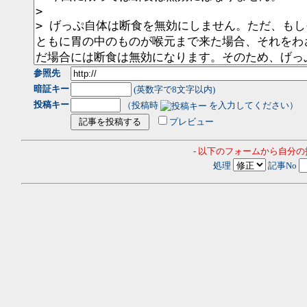
参照先
暗証キー
(英数字で8文字以内)
投稿キー
（投稿時
を入力してください）
プレビュー
- 以下のフォームから自分
処理
記事No