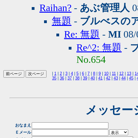
Raihan?
-
あぶ管理人
0
無題
-
ブルべスの
Re: 無題
-
MI
08/
Re^2: 無題
-
No.654
|
1
|
2
|
3
|
4
|
5
|
6
|
7
|
8
|
9
|
10
|
11
|
12
|
13
|
1
35
|
36
|
37
|
38
|
39
|
40
|
41
|
42
|
43
|
44
|
45
|
メッセー
おなまえ
Ｅメール