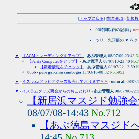
[
トップに戻る
] [
留意事項
] [
新規投
96時間以内の記事は
new
ツリー先頭部の ▼ を
▼
-
【AGMトレーディングをアップ】
-
あぶ管理人
08/07/09-23:43
N
【Persia Computerをアップ】
-
あぶ管理人
08/07/10-23:40
No.
【新着情報をチェック】
-
あぶ管理人
08/07/22-12:59
N
8666
-
pure garcinia cambogia
13/03/16-08:32
No.5952
▼
-
イスラム/アラビアグッズ販売しております＾＾
-
umm ali
08/07/
▼
-
イスラムグッズ商会からのおことわり
-
あぶ管理人
08/07/06-22:
【新居浜マスジド勉強会予
08/07/08-14:43
No.712
【あぶ徳島マスジドへ
14:45
No.713