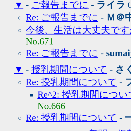
▼
-
ご報告までに
-
ライラ
0
Re: ご報告までに
-
Ｍ＠
今後、生活は大丈夫です
No.671
Re: ご報告までに
-
sumai
▼
-
授乳期間について
-
さ
Re: 授乳期間について
-
Re^2: 授乳期間につい
No.666
Re: 授乳期間について
-