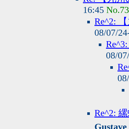
16:45
No.7
Re^2
08/07/24
Re^
08/07
R
08
Re^2
Gustave