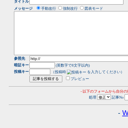
タイトル
メッセージ
手動改行
強制改行
図表モード
参照先
暗証キー
(英数字で8文字以内)
投稿キー
（投稿時
を入力してください）
プレビュー
- 以下のフォームから自分
処理
記事No
-
W