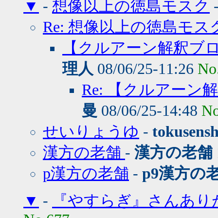
▼
-
想像以上の徳島モスク
Re: 想像以上の徳島モス
【クルアーン解釈ブ
理人
08/06/25-11:26
No
Re: 【クルアー
曼
08/06/25-14:48
No
せいりょうゆ
-
tokusens
漢方の老舗
-
漢方の老舗
p漢方の老舗
-
p9漢方の
▼
-
『やすらぎ』さんあり