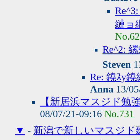
Re^
縺ョ
No.62
Re^2
Steven
1
Re: 鐃ｽ
Anna
13/05
【新居浜マスジド勉強
08/07/21-09:16
No.731
▼
-
新潟で新しいマスジド