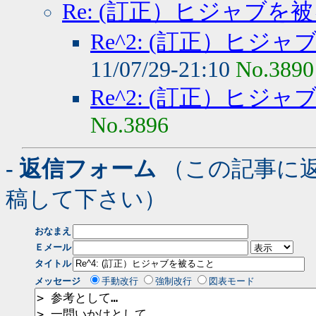
Re: (訂正）ヒジャブを
Re^2: (訂正）ヒジ
11/07/29-21:10
No.3890
Re^2: (訂正）ヒジ
No.3896
- 返信フォーム
（この記事に
稿して下さい）
おなまえ
Ｅメール
タイトル
メッセージ
手動改行
強制改行
図表モード