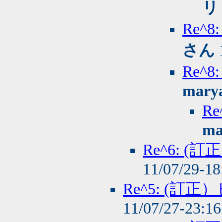
リ
Re^
さん
Re^
mary
R
ma
Re^6: 
11/07/29-1
Re^5: (
11/07/27-23:1