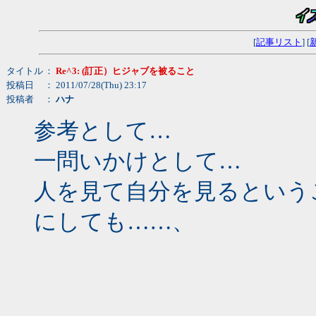
[
記事リスト
] [
タイトル
：
Re^3: (訂正）ヒジャブを被ること
投稿日
： 2011/07/28(Thu) 23:17
投稿者
：
ハナ
参考として…
一問いかけとして…
人を見て自分を見るという
にしても……、