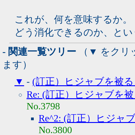
これが、何を意味するか。
どう消化できるのか、とい
- 関連一覧ツリー
（▼ をクリ
ます）
▼
-
(訂正）ヒジャブを被る
Re: (訂正）ヒジャブを
No.3798
Re^2: (訂正）ヒジ
No.3800