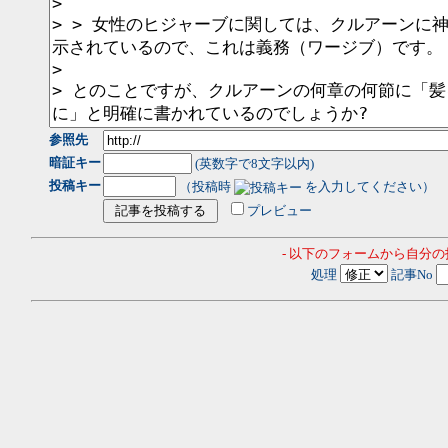
参照先
暗証キー
(英数字で8文字以内)
投稿キー
（投稿時
を入力してください）
プレビュー
- 以下のフォームから自分
処理
記事No