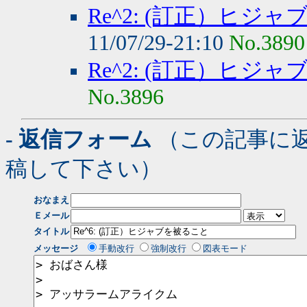
Re^2: (訂正）ヒジ
11/07/29-21:10
No.3890
Re^2: (訂正）ヒジ
No.3896
- 返信フォーム
（この記事に
稿して下さい）
おなまえ
Ｅメール
タイトル
メッセージ
手動改行
強制改行
図表モード