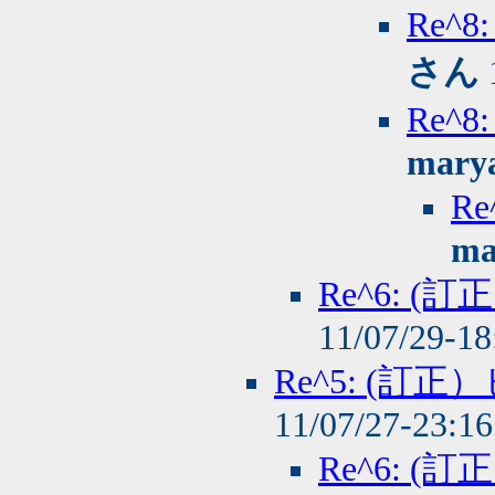
Re^
さん
Re^
mary
R
ma
Re^6: 
11/07/29-1
Re^5: (
11/07/27-23:1
Re^6: 