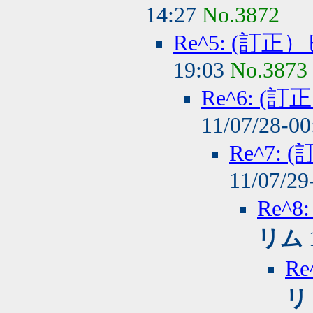
14:27
No.3872
Re^5: (
19:03
No.3873
Re^6: 
11/07/28-0
Re^7
11/07/29
Re^
リム
R
リ