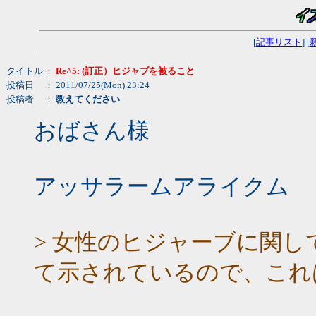
[
記事リスト
] [
タイトル
：
Re^5: (訂正）ヒジャブを被ること
投稿日
： 2011/07/25(Mon) 23:24
投稿者
：
教えてください
おばさん様
アッサラームアライクム
> 女性のヒジャーブに関
て示されているので、これ