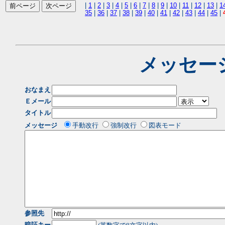
|
1
|
2
|
3
|
4
|
5
|
6
|
7
|
8
|
9
|
10
|
11
|
12
|
13
|
1
35
|
36
|
37
|
38
|
39
|
40
|
41
|
42
|
43
|
44
|
45
|
メッセー
おなまえ
Ｅメール
タイトル
メッセージ
手動改行
強制改行
図表モード
参照先
暗証キー