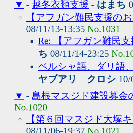
▼
-
越冬衣類支援
-
はまち
0
【アフガン難民支援のお
08/11/13-13:35
No.1031
Re: 【アフガン難
ち
08/11/14-23:25
No.1
ペルシャ語、ダリ語、
ヤブアリ クロシ
10/
▼
-
島根マスジド建設募金
No.1020
【第６回マスジド大塚キ
08/11/06-19:37
No.1021