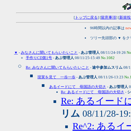
[
トップに戻る
] [
留意事項
] [
新規投
96時間以内の記事は
new
ツリー先頭部の ▼ を
▼
-
みなさんに聞いてもらいたいこと
-
あぶ管理人
08/11/24-19:26
No
手作りCD第1号
-
あぶ管理人
08/11/25-15:49
No.1082
Re: みなさんに聞いてもらいたいこと
-
途中参加ムスリム
08/1
現実を見て 一歩一歩
-
あぶ管理人
08/11/26-13:23
No.
あるイードにて 母国語の大切さ
-
あぶ管理人
0
Re: あるイードにて 母国語の大切さ
-
シ
Re: あるイー
リム
08/11/28-19
Re^2: あ