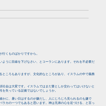
が行くものばかりですから。
いように目線を下げなさい、とコーランにあります。それを不必要だ
るところもありますが、文化的なところがあり、イスラムの中で義務
頃社会は大変です。イスラムではまだ妻としか交わってはいけないと
性を失っている証拠ではないでしょうか。
確かに、暑い日はするのが嫌だし、人にじろじろ見られるのも嫌で
バラカの一つでもあると思います。神は兄弟の心を近づける、と言っ