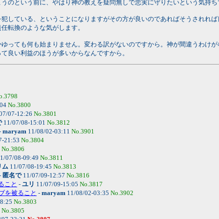
こうのという前に、やはり神の教えを疑問無しで忠実に守りたいという気持ち
を犯している、ということになりますがその方が良いのであればそうされれば
責任転換のような気がします。
かゆっても何も始まりません。変わる訳がないのですから。神が間違うわけが
って良い利益のほうが多いからなんですから。
o.3798
:04
No.3800
07/07-12:26
No.3801
で
11/07/08-15:01
No.3812
-
maryam
11/08/02-03:11
No.3901
7-21:53
No.3804
0
No.3806
1/07/08-09:49
No.3811
リム
11/07/08-19:45
No.3813
-
匿名で
11/07/09-12:57
No.3816
被ること
-
ユリ
11/07/09-15:05
No.3817
ジャブを被ること
-
maryam
11/08/02-03:35
No.3902
18:25
No.3803
0
No.3805