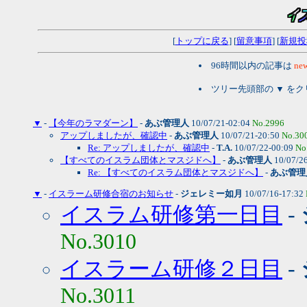
[
トップに戻る
] [
留意事項
] [
新規投
96時間以内の記事は
new
ツリー先頭部の ▼ を
▼
-
【今年のラマダーン】
-
あぶ管理人
10/07/21-02:04
No.2996
アップしましたが、確認中
-
あぶ管理人
10/07/21-20:50
No.30
Re: アップしましたが、確認中
-
T.A.
10/07/22-00:09
No
【すべてのイスラム団体とマスジドへ】
-
あぶ管理人
10/07/2
Re: 【すべてのイスラム団体とマスジドへ】
-
あぶ管理
▼
-
イスラーム研修合宿のお知らせ
-
ジェレミー如月
10/07/16-17:32
イスラム研修第一日目
-
No.3010
イスラーム研修２日目
-
No.3011