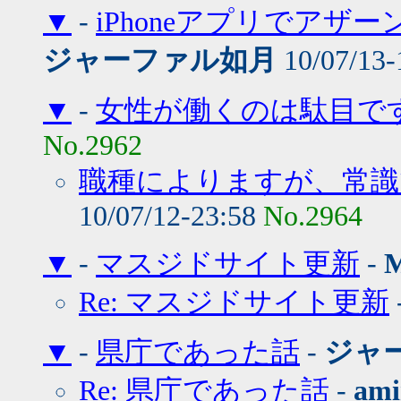
▼
-
iPhoneアプリでアザ
ジャーファル如月
10/07/13-
▼
-
女性が働くのは駄目で
No.2962
職種によりますが、常識
10/07/12-23:58
No.2964
▼
-
マスジドサイト更新
-
Re: マスジドサイト更新
▼
-
県庁であった話
-
ジャ
Re: 県庁であった話
-
ami