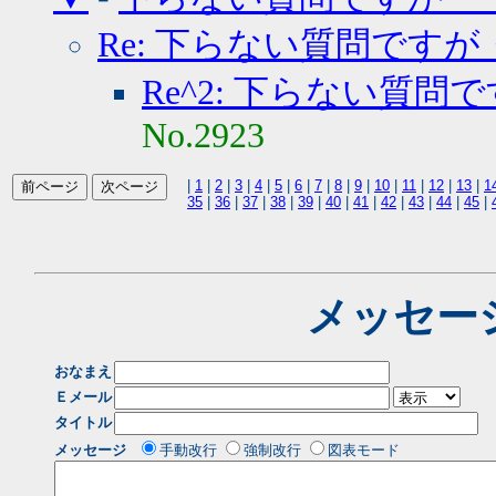
Re: 下らない質問ですが
Re^2: 下らない質問
No.2923
|
1
|
2
|
3
|
4
|
5
|
6
|
7
|
8
|
9
|
10
|
11
|
12
|
13
|
1
35
|
36
|
37
|
38
|
39
|
40
|
41
|
42
|
43
|
44
|
45
|
メッセー
おなまえ
Ｅメール
タイトル
メッセージ
手動改行
強制改行
図表モード