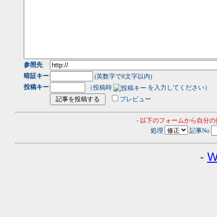
参照先
暗証キー
(英数字で8文字以内)
投稿キー
（投稿時
を入力してください）
プレビュー
- 以下のフォームから自分
処理
記事No
-
W