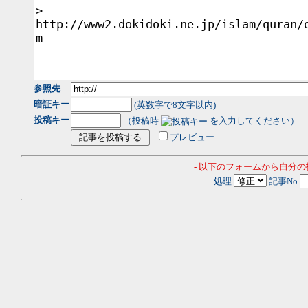
参照先
暗証キー
(英数字で8文字以内)
投稿キー
（投稿時
を入力してください）
プレビュー
- 以下のフォームから自分
処理
記事No