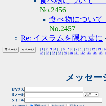
食べ物について 
No.2456
食べ物について
No.2457
Re: イスラムを隠れ蓑に
|
1
|
2
|
3
|
4
|
5
|
6
|
7
|
8
|
9
|
10
|
11
|
12
|
13
|
1
35
|
36
|
37
|
38
|
39
|
40
|
41
|
42
|
43
|
44
|
45
|
メッセー
おなまえ
Ｅメール
タイトル
メッセージ
手動改行
強制改行
図表モード