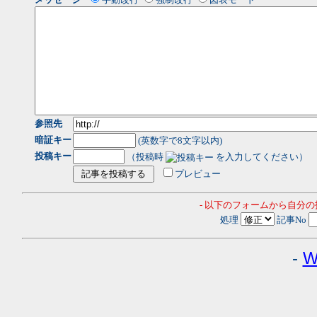
参照先
暗証キー
(英数字で8文字以内)
投稿キー
（投稿時
を入力してください）
プレビュー
- 以下のフォームから自分
処理
記事No
-
W