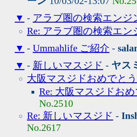
ーン
10/03/02-13:07
No.25
▼
-
アラブ圏の検索エンジ
Re: アラブ圏の検索エン
▼
-
Ummahlife ご紹介
-
sal
▼
-
新しいマスジド
-
ヤス
大阪マスジドおめでと
Re: 大阪マスジドお
No.2510
Re: 新しいマスジド
-
Ins
No.2617