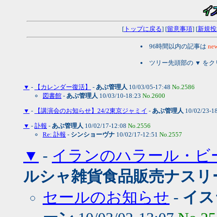
[
トップに戻る
] [
留意事項
] [
新規投
96時間以内の記事は
new
ツリー先頭部の ▼ を
▼
-
【カレンダー復活】
-
あぶ管理人
10/03/05-17:48
No.2586
図書館
-
あぶ管理人
10/03/10-18:23
No.2600
▼
-
【講演会のお知らせ】24/2東京ジャミイ
-
あぶ管理人
10/02/23-1
▼
-
訃報
-
あぶ管理人
10/02/17-12:08
No.2556
Re: 訃報
-
シンショーヴナ
10/02/17-12:51
No.2557
▼
-
イランのハラール・ビ
ルシャ雑貨食品販売ナスリ
セールのお知らせ
-
イス