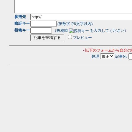
参照先
暗証キー
(英数字で8文字以内)
投稿キー
（投稿時
を入力してください）
プレビュー
- 以下のフォームから自分
処理
記事No