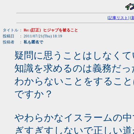
[
記事リスト
] [
タイトル
：
Re: (訂正）ヒジャブを被ること
投稿日
： 2011/07/21(Thu) 18:19
投稿者
：
私も匿名で
疑問に思うことはしなくて
知識を求めるのは義務だっ
わからないことをすること
ですか？
やわらかなイスラームの中
ぎすぎすしないで正しい道