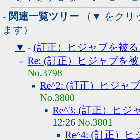
- 関連一覧ツリー
（▼ をクリ
ます）
▼
-
(訂正）ヒジャブを被る
Re: (訂正）ヒジャブを
No.3798
Re^2: (訂正）ヒジ
No.3800
Re^3: (訂正）
12:26
No.3801
Re^4: (訂正