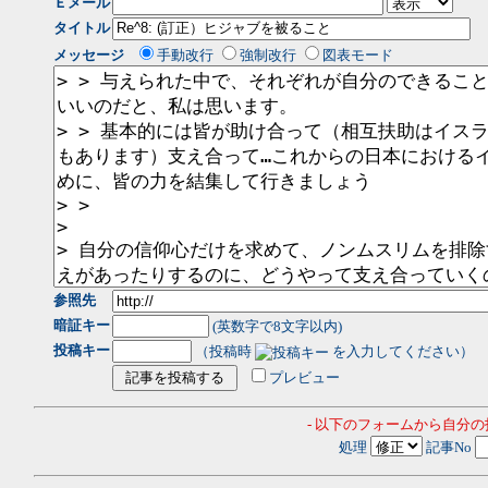
Ｅメール
タイトル
メッセージ
手動改行
強制改行
図表モード
参照先
暗証キー
(英数字で8文字以内)
投稿キー
（投稿時
を入力してください）
プレビュー
- 以下のフォームから自分
処理
記事No