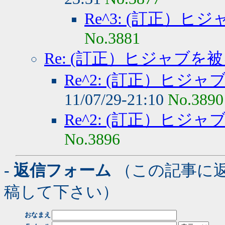
Re^3: (訂正）
No.3881
Re: (訂正）ヒジャブを
Re^2: (訂正）ヒジ
11/07/29-21:10
No.3890
Re^2: (訂正）ヒジ
No.3896
- 返信フォーム
（この記事に
稿して下さい）
おなまえ