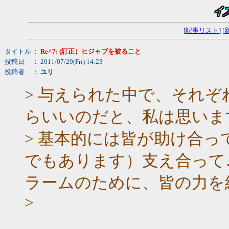
[
記事リスト
] [
タイトル
：
Re^7: (訂正）ヒジャブを被ること
投稿日
： 2011/07/29(Fri) 14:23
投稿者
：
ユリ
> 与えられた中で、それ
らいいのだと、私は思いま
> 基本的には皆が助け合
でもあります）支え合って
ラームのために、皆の力を
>