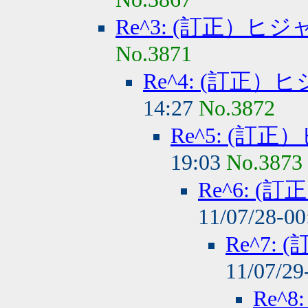
Re^3: (訂正）
No.3871
Re^4: (訂正
14:27
No.3872
Re^5: (
19:03
No.3873
Re^6: 
11/07/28-0
Re^7
11/07/29
Re^