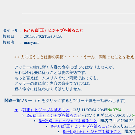
タイトル
：
Re^9: (訂正）ヒジャブを被ること
投稿日
： 2011/08/02(Tue) 04:56
投稿者
：
maryam
> > 夫に従うことは妻の美徳・・・・・うーん、間違ったことを
アッラーの命に背く内容の命令に従ってはなりませんが、
それ以外は夫に従うことは妻の美徳です。
もっと言えば、ムスリムでない両親であっても、
アッラーの命に背く内容の命令でなければ、
親の命令には従わなくてはなりません。
- 関連一覧ツリー
（▼ をクリックするとツリー全体を一括表示します）
▼
-
(訂正）ヒジャブを被ること
-
ユリ
11/07/04-20:45
No.3794
Re: (訂正）ヒジャブを被ること
-
とびうさぎ
11/07/06-10:36
N
Re^2: (訂正）ヒジャブを被ること
-
匿名で
11/07/06-22
Re^3: (訂正）ヒジャブを被ること
-
ムスリム
11/
Re^4: (訂正）ヒジャブを被ること
-
匿名