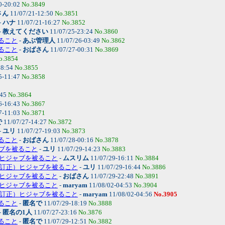
0-20:02
No.3849
さん
11/07/21-12:50
No.3851
-
ハナ
11/07/21-16:27
No.3852
-
教えてください
11/07/25-23:24
No.3860
被ること
-
あぶ管理人
11/07/26-03:49
No.3862
被ること
-
おばさん
11/07/27-00:31
No.3869
o.3854
18:54
No.3855
5-11:47
No.3858
:45
No.3864
6-16:43
No.3867
7-11:03
No.3871
で
11/07/27-14:27
No.3872
-
ユリ
11/07/27-19:03
No.3873
被ること
-
おばさん
11/07/28-00:16
No.3878
ジャブを被ること
-
ユリ
11/07/29-14:23
No.3883
訂正）ヒジャブを被ること
-
ムスリム
11/07/29-16:11
No.3884
9: (訂正）ヒジャブを被ること
-
ユリ
11/07/29-16:44
No.3886
訂正）ヒジャブを被ること
-
おばさん
11/07/29-22:48
No.3891
訂正）ヒジャブを被ること
-
maryam
11/08/02-04:53
No.3904
9: (訂正）ヒジャブを被ること
-
maryam
11/08/02-04:56
No.3905
被ること
-
匿名で
11/07/29-18:19
No.3888
-
匿名の1人
11/07/27-23:16
No.3876
被ること
-
匿名で
11/07/29-12:51
No.3882