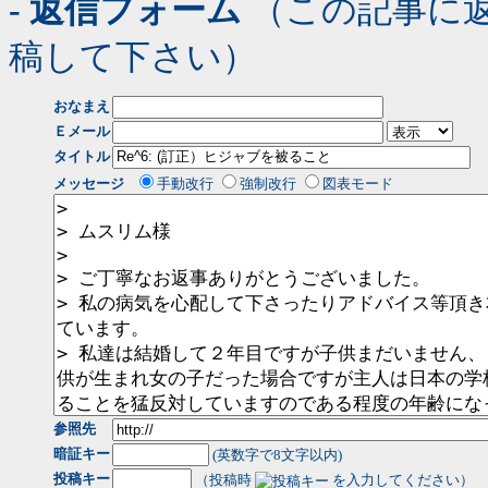
- 返信フォーム
（この記事に
稿して下さい）
おなまえ
Ｅメール
タイトル
メッセージ
手動改行
強制改行
図表モード
参照先
暗証キー
(英数字で8文字以内)
投稿キー
（投稿時
を入力してください）