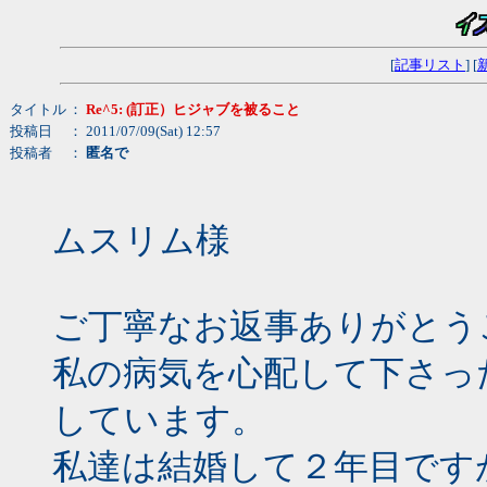
[
記事リスト
] [
タイトル
：
Re^5: (訂正）ヒジャブを被ること
投稿日
： 2011/07/09(Sat) 12:57
投稿者
：
匿名で
ムスリム様
ご丁寧なお返事ありがとう
私の病気を心配して下さっ
しています。
私達は結婚して２年目です