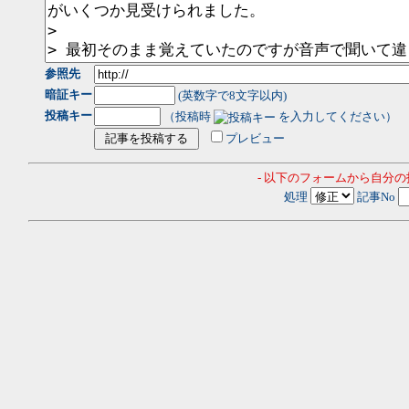
参照先
暗証キー
(英数字で8文字以内)
投稿キー
（投稿時
を入力してください）
プレビュー
- 以下のフォームから自分
処理
記事No