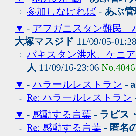
参加しなければ
-
あぶ管
▼
-
アフガニスタン難民、パ
大塚マスジド
11/09/05-01:2
パキスタン洪水、ケニア
人
11/09/16-23:06
No.4046
▼
-
ハラールレストラン
-
a
Re: ハラールレストラン
▼
-
感動する言葉
-
ラピス
Re: 感動する言葉
-
匿名の