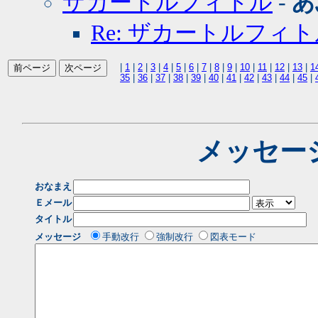
ザカートルフィトル
-
あ
Re: ザカートルフィ
|
1
|
2
|
3
|
4
|
5
|
6
|
7
|
8
|
9
|
10
|
11
|
12
|
13
|
1
35
|
36
|
37
|
38
|
39
|
40
|
41
|
42
|
43
|
44
|
45
|
メッセー
おなまえ
Ｅメール
タイトル
メッセージ
手動改行
強制改行
図表モード