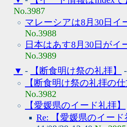
No.3987
マレーシアは8月30日イ
No.3988
日本はあす8月30日がイ
No.3989
▼
-
【断食明け祭の礼拝】
【断食明け祭の礼拝の仕
No.3982
【愛媛県のイード礼拝】
Re: 【愛媛県のイー