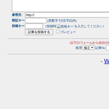
参照先
暗証キー
(英数字で8文字以内)
投稿キー
（投稿時
を入力してください）
プレビュー
- 以下のフォームから自分
処理
記事No
-
W