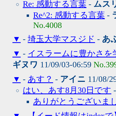
Re: 感動する言葉
-
ムス
Re^2: 感動する言葉
-
No.4008
▼
-
埼玉大学マスジド
-
あ
▼
-
イスラームに豊かさを学
ギヌワ
11/09/03-06:59
No.39
▼
-
あす？
-
アイニ
11/08/2
はい、あす8月30日です
ありがとうございま
▼
-
【イード情報はindexで