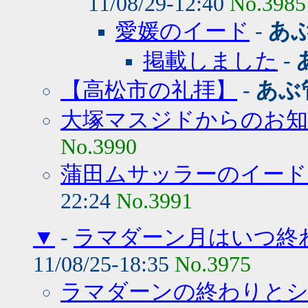
11/08/29-12:40
No.3985
愛媛のイード
-
あ
掲載しました
-
【高松市の礼拝】
-
あぶ
大塚マスジドからのお
No.3990
蒲田ムサッラーのイード
22:24
No.3991
▼
-
ラマダーン月はいつ終
11/08/25-18:35
No.3975
ラマダーンの終わりとシ