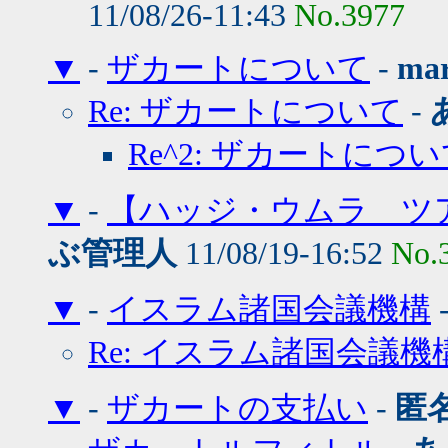
11/08/26-11:43
No.3977
▼
-
ザカートについて
-
mar
Re: ザカートについて
-
Re^2: ザカートにつ
▼
-
【ハッジ・ウムラ ツアーのご案
ぶ管理人
11/08/19-16:52
No.
▼
-
イスラム諸国会議機構
Re: イスラム諸国会議機
▼
-
ザカートの支払い
-
匿