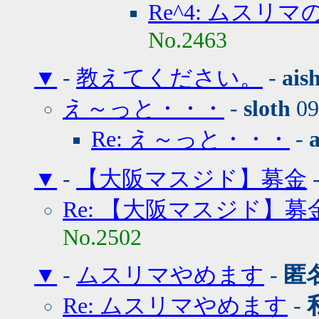
Re^4: ムスリマ
No.2463
▼
-
教えてください。
-
ais
え～っと・・・
-
sloth
09
Re: え～っと・・・
-
▼
-
【大阪マスジド】募金
Re: 【大阪マスジド】募
No.2502
▼
-
ムスリマやめます
-
匿
Re: ムスリマやめます
-