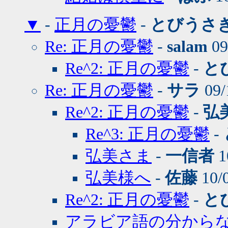
▼
-
正月の憂鬱
-
とびうさ
Re: 正月の憂鬱
-
salam
09
Re^2: 正月の憂鬱
-
と
Re: 正月の憂鬱
-
サラ
09/
Re^2: 正月の憂鬱
-
弘
Re^3: 正月の憂鬱
-
弘美さま
-
一信者
1
弘美様へ
-
佐藤
10/
Re^2: 正月の憂鬱
-
と
アラビア語の分から