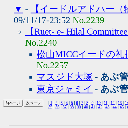
▼
-
【イードルアドハー（
09/11/17-23:52
No.2239
【Ruet- e- Hilal Committe
No.2240
松山MICCイードの礼
No.2257
マスジド大塚
-
あぶ
東京ジャミイ
-
あぶ
|
1
|
2
|
3
|
4
|
5
|
6
|
7
|
8
|
9
|
10
|
11
|
12
|
13
|
1
35
|
36
|
37
|
38
|
39
|
40
|
41
|
42
|
43
|
44
|
45
|