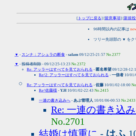
[
トップに戻る
] [
留意事項
] [
新規投
96時間以内の記事は
new
ツリー先頭部の ▼ を
▼
-
スンナ：アシュラの断食
-
salam
09/12/25-21:57
No.2377
▼
-
投稿者削除
- 09/12/25-13:23
No.2372
Re: アッラーはすべてを見ておられる
-
匿名希望
09/12/28-12:
Re^2: アッラーはすべてを見ておられる
-
一信者
10/01/
Re: アッラーはすべてを見ておられる
-
佐藤
10/01/02-18:00
No
Re^佐藤様
-
Y.H
10/01/02-22:43
No.2415
一連の書き込みへ
-
あぶ管理人
10/01/06-00:53
No.2433
Re: 一連の書き込
No.2701
結婚は慎重に
-
はふ
10