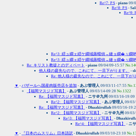
Re^7: P.S
-
piano
09/0
Re^8: P.S
-
Sa
Re^9: P
Re^3: 繧ュ繝ェ繧ケ繝域蕗蠕偵→縺ョ繝�ぅ繝
Re^3: 繧ュ繝ェ繧ケ繝域蕗蠕偵→縺ョ繝�ぅ繝
Re: キリスト教徒とのディベート
-
piano
09/04/09-15:57
No.14
他人様の庭先なので、これにて、一旦下がります。
-
sl
Re: 他人様の庭先なので、これにて、一旦下が
▼
-
バザールへ国産肉販売店を追加
-
あぶ管理人
09/03/11-17:55
No.1
【福岡マスジド写真】
-
あぶ管理人
09/03/14-09:28
No.1322
Re: 【福岡マスジド写真】
-
ニサ＠九州
09/03/16-19:09
Re^2: 【福岡マスジド写真】
-
あぶ管理人
09/03/
Re: 【福岡マスジド写真】
-
Dhaakirullah
09/03/16-19:
Re^2: 【福岡マスジド写真】
-
ニサ＠九州
09/03/
Re^3: 【福岡マスジド写真】
-
Dhaakirull
Re^4: 【福岡マスジド写真】
-
ニ
▼
-
『日本のムスリム』日本語訳
-
Dhaakirullah
09/03/10-23:10
No.1