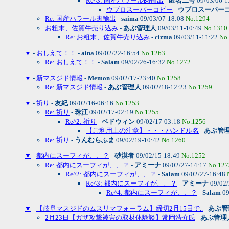
Re^3: 国産ハラール肉輸出
-
匿名二号
09/03/06-1
ウブロスーパーコピー
-
ウブロスーパー
Re: 国産ハラール肉輸出
-
saima
09/03/07-18:08
No.1294
お粗末、佐賀牛売り込み
-
あぶ管理人
09/03/11-10:49
No.1310
Re: お粗末、佐賀牛売り込み
-
cizma
09/03/11-11:22
No
▼
-
おしえて！！
-
aina
09/02/22-16:54
No.1263
Re: おしえて！！
-
Salam
09/02/26-16:32
No.1272
▼
-
新マスジド情報
-
Memon
09/02/17-23:40
No.1258
Re: 新マスジド情報
-
あぶ管理人
09/02/18-12:23
No.1259
▼
-
祈り
-
友紀
09/02/16-06:16
No.1253
Re: 祈り
-
珠江
09/02/17-02:19
No.1255
Re^2: 祈り
-
ベドウィン
09/02/17-03:18
No.1256
【ご利用上の注意】・・・ハンドル名
-
あぶ管
Re: 祈り
-
うんむらふま
09/02/19-10:42
No.1260
▼
-
都内にスーフィが、、？
-
砂漠者
09/02/15-18:49
No.1252
Re: 都内にスーフィが、、？
-
アミーナ
09/02/27-14:17
No.127
Re^2: 都内にスーフィが、、？
-
Salam
09/02/27-16:48
Re^3: 都内にスーフィが、、？
-
アミーナ
09/02/
Re^4: 都内にスーフィが、、？
-
Salam
09
▼
-
【岐阜マスジドのムスリマフォーラム】締切2月15日で..
-
あぶ管
2月23日【ガザ攻撃被害の取材体験談】常岡浩介氏
-
あぶ管理