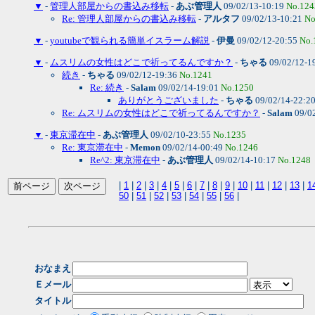
▼
-
管理人部屋からの書込み移転
-
あぶ管理人
09/02/13-10:19
No.124
Re: 管理人部屋からの書込み移転
-
アルタフ
09/02/13-10:21
No
▼
-
youtubeで観られる簡単イスラーム解説
-
伊曼
09/02/12-20:55
No.
▼
-
ムスリムの女性はどこで祈ってるんですか？
-
ちゃる
09/02/12-1
続き
-
ちゃる
09/02/12-19:36
No.1241
Re: 続き
-
Salam
09/02/14-19:01
No.1250
ありがとうございました
-
ちゃる
09/02/14-22:2
Re: ムスリムの女性はどこで祈ってるんですか？
-
Salam
09/0
▼
-
東京滞在中
-
あぶ管理人
09/02/10-23:55
No.1235
Re: 東京滞在中
-
Memon
09/02/14-00:49
No.1246
Re^2: 東京滞在中
-
あぶ管理人
09/02/14-10:17
No.1248
|
1
|
2
|
3
|
4
|
5
|
6
|
7
|
8
|
9
|
10
|
11
|
12
|
13
|
1
50
|
51
|
52
|
53
|
54
|
55
|
56
|
おなまえ
Ｅメール
タイトル