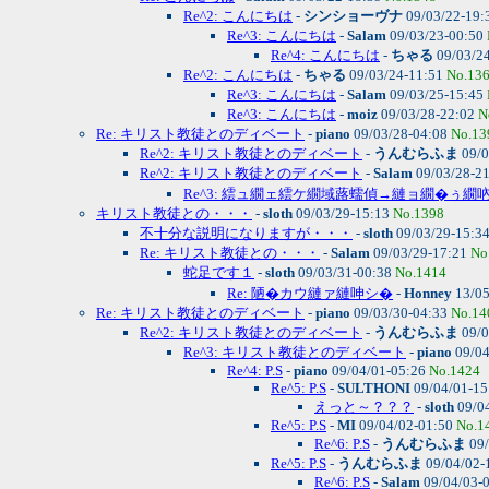
Re^2: こんにちは
-
シンショーヴナ
09/03/22-19:
Re^3: こんにちは
-
Salam
09/03/23-00:50
Re^4: こんにちは
-
ちゃる
09/03/2
Re^2: こんにちは
-
ちゃる
09/03/24-11:51
No.13
Re^3: こんにちは
-
Salam
09/03/25-15:45
Re^3: こんにちは
-
moiz
09/03/28-22:02
N
Re: キリスト教徒とのディベート
-
piano
09/03/28-04:08
No.13
Re^2: キリスト教徒とのディベート
-
うんむらふま
09/0
Re^2: キリスト教徒とのディベート
-
Salam
09/03/28-2
Re^3: 繧ュ繝ェ繧ケ繝域蕗蠕偵→縺ョ繝�ぅ繝
キリスト教徒との・・・
-
sloth
09/03/29-15:13
No.1398
不十分な説明になりますが・・・
-
sloth
09/03/29-15:3
Re: キリスト教徒との・・・
-
Salam
09/03/29-17:21
No
蛇足です１
-
sloth
09/03/31-00:38
No.1414
Re: 陋�カウ縺ァ縺呻シ�
-
Honney
13/05
Re: キリスト教徒とのディベート
-
piano
09/03/30-04:33
No.14
Re^2: キリスト教徒とのディベート
-
うんむらふま
09/0
Re^3: キリスト教徒とのディベート
-
piano
09/04
Re^4: P.S
-
piano
09/04/01-05:26
No.1424
Re^5: P.S
-
SULTHONI
09/04/01-1
えっと～？？？
-
sloth
09/0
Re^5: P.S
-
MI
09/04/02-01:50
No.1
Re^6: P.S
-
うんむらふま
09/
Re^5: P.S
-
うんむらふま
09/04/02-
Re^6: P.S
-
Salam
09/04/03-