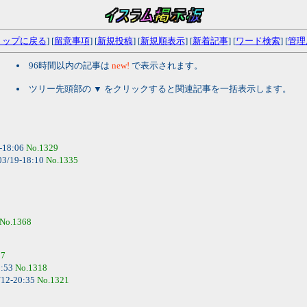
トップに戻る
] [
留意事項
] [
新規投稿
] [
新規順表示
] [
新着記事
] [
ワード検索
] [
管理
96時間以内の記事は
new!
で表示されます。
ツリー先頭部の ▼ をクリックすると関連記事を一括表示します。
-18:06
No.1329
03/19-18:10
No.1335
No.1368
17
1:53
No.1318
/12-20:35
No.1321