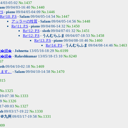
4/03-05:02
No.1437
lam
09/04/03-16:40
No.1440
.S
-
piano
09/04/05-04:09
No.1446
Re^10: P.S
-
Salam
09/04/05-14:54
No.1447
アッラーの性質
-
Salam
09/04/05-14:56
No.1448
Re^11: P.S
-
piano
09/04/06-14:32
No.1450
Re^12: P.S
-
sloth
09/04/07-01:32
No.1451
Re^12: P.S
-
うんむらふま
09/04/07-18:53
No.1458
Re^13: P.S
-
piano
09/04/08-10:46
No.1460
Re^14: P.S
-
うんむらふま
09/04/08-14:46
No.1463
吶�繝�
-
Johnetta
13/05/16-18:29
No.6199
吶�繝�
-
Rakeshkumar
13/05/18-15:10
No.6240
67
oth
09/04/10-02:18
No.1469
ります。
-
Salam
09/04/10-14:58
No.1470
315
No.1325
19-07:38
No.1333
29
No.1326
17-09:03
No.1327
ah
09/03/17-19:22
No.1330
サ＠九州
09/03/17-19:58
No.1331
309