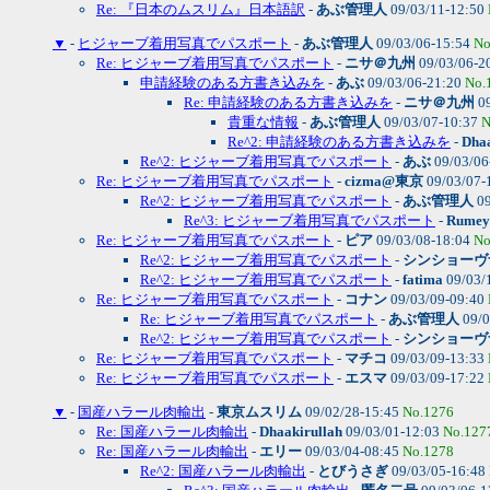
Re: 『日本のムスリム』日本語訳
-
あぶ管理人
09/03/11-12:50
▼
-
ヒジャーブ着用写真でパスポート
-
あぶ管理人
09/03/06-15:54
No
Re: ヒジャーブ着用写真でパスポート
-
ニサ＠九州
09/03/06-2
申請経験のある方書き込みを
-
あぶ
09/03/06-21:20
No.
Re: 申請経験のある方書き込みを
-
ニサ＠九州
09
貴重な情報
-
あぶ管理人
09/03/07-10:37
N
Re^2: 申請経験のある方書き込みを
-
Dhaa
Re^2: ヒジャーブ着用写真でパスポート
-
あぶ
09/03/06
Re: ヒジャーブ着用写真でパスポート
-
cizma@東京
09/03/07-
Re^2: ヒジャーブ着用写真でパスポート
-
あぶ管理人
09
Re^3: ヒジャーブ着用写真でパスポート
-
Rumey
Re: ヒジャーブ着用写真でパスポート
-
ピア
09/03/08-18:04
No
Re^2: ヒジャーブ着用写真でパスポート
-
シンショーヴ
Re^2: ヒジャーブ着用写真でパスポート
-
fatima
09/03/
Re: ヒジャーブ着用写真でパスポート
-
コナン
09/03/09-09:40
Re: ヒジャーブ着用写真でパスポート
-
あぶ管理人
09/0
Re^2: ヒジャーブ着用写真でパスポート
-
シンショーヴ
Re: ヒジャーブ着用写真でパスポート
-
マチコ
09/03/09-13:33
Re: ヒジャーブ着用写真でパスポート
-
エスマ
09/03/09-17:22
▼
-
国産ハラール肉輸出
-
東京ムスリム
09/02/28-15:45
No.1276
Re: 国産ハラール肉輸出
-
Dhaakirullah
09/03/01-12:03
No.127
Re: 国産ハラール肉輸出
-
エリー
09/03/04-08:45
No.1278
Re^2: 国産ハラール肉輸出
-
とびうさぎ
09/03/05-16:48