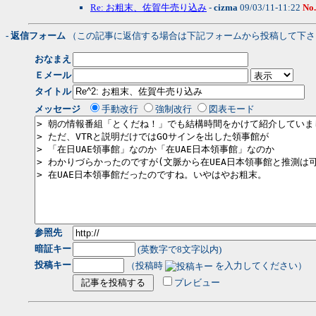
Re: お粗末、佐賀牛売り込み
-
cizma
09/03/11-11:22
No
- 返信フォーム
（この記事に返信する場合は下記フォームから投稿して下さ
おなまえ
Ｅメール
タイトル
メッセージ
手動改行
強制改行
図表モード
参照先
暗証キー
(英数字で8文字以内)
投稿キー
（投稿時
を入力してください）
プレビュー