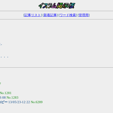
[
記事リスト
] [
新着記事
] [
ワード検索
] [
管理用
]
た。
)・・・
7
No.1281
3:08
No.1283
コピー
13/05/23-12:22
No.6289