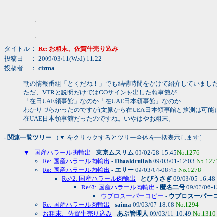
タイトル
：
Re: お粗末、佐賀牛売り込み
投稿日
： 2009/03/11(Wed) 11:22
投稿者
：
cizma
朝の情報番組「とくだね！」でも結構時間をかけて紹介していまし
ただ、VTRと説明だけではGOサインを出した領事館が
「在日UAE領事館」なのか「在UAE日本領事館」なのか
わかりづらかったのですが(文脈から在UEA日本領事館と推測は可能
在UAE日本領事館だったのですね。いやはやお粗末。
- 関連一覧ツリー
（▼ をクリックするとツリー全体を一括表示します）
▼
-
国産ハラール肉輸出
-
東京ムスリム
09/02/28-15:45
No.1276
Re: 国産ハラール肉輸出
-
Dhaakirullah
09/03/01-12:03
No.127
Re: 国産ハラール肉輸出
-
エリー
09/03/04-08:45
No.1278
Re^2: 国産ハラール肉輸出
-
とびうさぎ
09/03/05-16:48
Re^3: 国産ハラール肉輸出
-
匿名二号
09/03/06-1
ウブロスーパーコピー
-
ウブロスーパー
Re: 国産ハラール肉輸出
-
saima
09/03/07-18:08
No.1294
お粗末、佐賀牛売り込み
-
あぶ管理人
09/03/11-10:49
No.1310