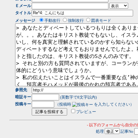
Ｅメール
タイトル
メッセージ
手動改行
強制改行
図表モード
参照先
暗証キー
(英数字で8文字以内)
投稿キー
（投稿時
を入力してください）
プレビュー
- 以下のフォームから自分
処理
記事No