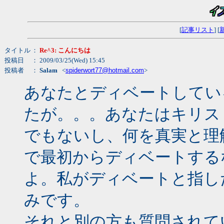
[
記事リスト
] [
タイトル
：
Re^3: こんにちは
投稿日
： 2009/03/25(Wed) 15:45
投稿者
：
Salam
<
spiderwort77@hotmail.com
>
あなたとディベートしてい
たが。。。あなたはキリス
でもないし、何を真実と理
で最初からディベートする
よ。私がディベートと指し
みです。
それと別の方も質問されて