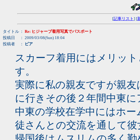
[
記事リスト
] [
タイトル
：
Re: ヒジャーブ着用写真でパスポート
投稿日
： 2009/03/08(Sun) 18:04
投稿者
：
ピア
スカーフ着用にはメリット
す。
実際に私の親友ですが親友
に行きその後２年間中東に
中東の学校在学中にはホー
徒さんとの交流を通して彼
帰国後はムスリムの多く勤