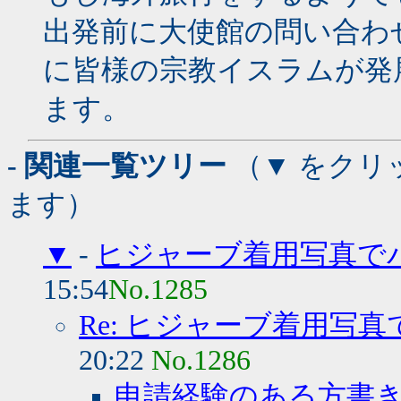
出発前に大使館の問い合わ
に皆様の宗教イスラムが発
ます。
- 関連一覧ツリー
（▼ をクリ
ます）
▼
-
ヒジャーブ着用写真で
15:54
No.1285
Re: ヒジャーブ着用写
20:22
No.1286
申請経験のある方書