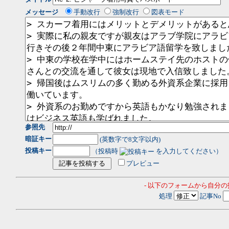
メッセージ
手動改行
強制改行
図表モード
参照先
暗証キー
(英数字で8文字以内)
投稿キー
（投稿時
を入力してください）
プレビュー
- 以下のフォームから自分
処理
記事No