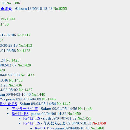
1:50
No.1396
吶�繝�
-
Alisson
13/05/18-18:48
No.6255
4
No.1399
.1400
/17-07:06
No.6217
04
3/30-23:19
No.1413
/01-03:58
No.1423
5:24
No.1425
4/02-02:07
No.1429
428
04/02-23:03
No.1433
13:46
No.1430
03:23
No.1436
4/03-05:02
No.1437
lam
09/04/03-16:40
No.1440
.S
-
piano
09/04/05-04:09
No.1446
Re^10: P.S
-
Salam
09/04/05-14:54
No.1447
アッラーの性質
-
Salam
09/04/05-14:56
No.1448
Re^11: P.S
-
piano
09/04/06-14:32
No.1450
Re^12: P.S
-
sloth
09/04/07-01:32
No.1451
Re^12: P.S
-
うんむらふま
09/04/07-18:53
No.1458
Re^13: P.S
-
piano
09/04/08-10:46
No.1460