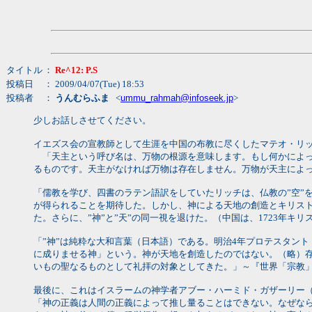
タイトル
：
Re^12: P.S
投稿日
： 2009/04/07(Tue) 18:53
投稿者
：
うんむらふま
<
ummu_rahmah@infoseek.jp
>
少しお話しさせてください。
イエズス会の宣教師として生涯を中国の布教に尽くしたマテオ・リッチ
「天主という呼び名は、万物の根源を意味します。もし何かによっ
るものです。天主がなければ万物は存在しません。万物が天主によ
「儒教を学び、四書のラテン語訳をしていたリッチは、仏教の”空”を
が得られることを期待した。しかし、神による天地の創造とキリスト
た。さらに、”神”と”天”の同一視を退けた。（中国は、1723年
「”神”は純粋な大和言葉（日本語）である。明治4年プロテスタン
に成りませる神」という。神が天地を創造したのではない。（略）存
いもの聖なるものとして礼拝の対象としてきた。」～『世界「宗教
最後に、これはイスラームの神学者アブー・ハーミド・ガザーリー（10
「神の正義は人間の正義によって推し量ることはできない。なぜな