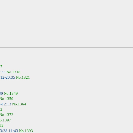
か？』
17
1:53
No.1318
/12-20:35
No.1321
30
No.1349
No.1350
4-12:13
No.1364
62
No.1372
o.1397
92
3/28-11:43
No.1393