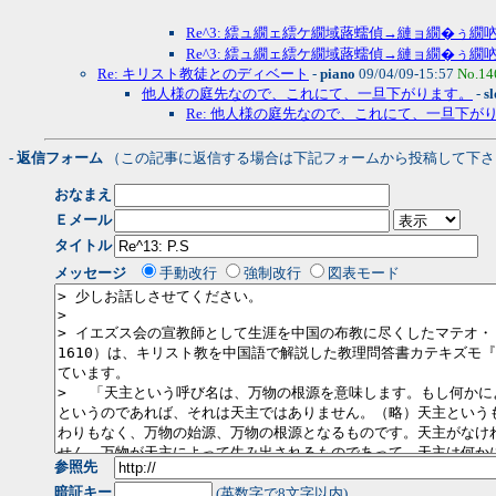
Re^3: 繧ュ繝ェ繧ケ繝域蕗蠕偵→縺ョ繝�ぅ繝
Re^3: 繧ュ繝ェ繧ケ繝域蕗蠕偵→縺ョ繝�ぅ繝
Re: キリスト教徒とのディベート
-
piano
09/04/09-15:57
No.14
他人様の庭先なので、これにて、一旦下がります。
-
sl
Re: 他人様の庭先なので、これにて、一旦下が
- 返信フォーム
（この記事に返信する場合は下記フォームから投稿して下さ
おなまえ
Ｅメール
タイトル
メッセージ
手動改行
強制改行
図表モード
参照先
暗証キー
(英数字で8文字以内)