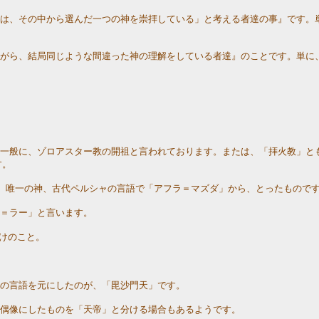
分は、その中から選んだ一つの神を崇拝している」と考える者達の事』です。
ながら、結局同じような間違った神の理解をしている者達』のことです。単に
。一般に、ゾロアスター教の開祖と言われております。または、「拝火教」と
す。
名は、唯一の神、古代ペルシャの言語で「アフラ＝マズダ」から、とったもので
ン＝ラー」と言います。
だけのこと。
その言語を元にしたのが、「毘沙門天」です。
。偶像にしたものを「天帝」と分ける場合もあるようです。