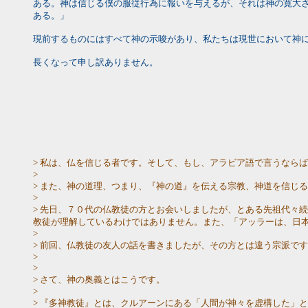
ある。神は信じる僕の服従行為に報いを与えるが、それは神の寛大
ある。」
現前するものにはすべて神の示唆があり、私たちは現世において神
長くなって申し訳ありません。
> 私は、仏を信じる者です。そして、もし、アラビア語で言うなら
>
> また、神の道理、つまり、『神の道』を伝える宗教、神道を信じ
>
> 先日、７０代の仏教徒の方とお会いしましたが、とある先祖代々
教徒が理解しているわけではありません。また、「アッラーは、日
>
> 前回、仏教徒の友人の話を書きましたが、その方とは違う宗派で
>
>
> さて、神の奥義とはこうです。
>
> 『多神教徒』とは、クルアーンにある「人間が神々を虚構した」