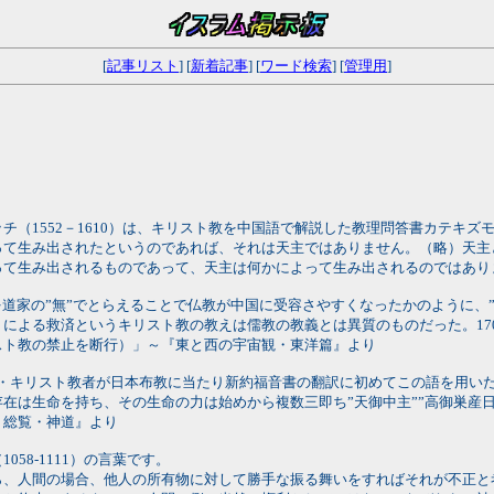
[
記事リスト
] [
新着記事
] [
ワード検索
] [
管理用
]
（1552－1610）は、キリスト教を中国語で解説した教理問答書カテキズ
て生み出されたというのであれば、それは天主ではありません。（略）天主
って生み出されるものであって、天主は何かによって生み出されるのではあり
道家の”無”でとらえることで仏教が中国に受容さやすくなったかのように、”
による救済というキリスト教の教えは儒教の教義とは異質のものだった。17
キリスト教の禁止を断行）」～『東と西の宇宙観・東洋篇』より
ト・キリスト教者が日本布教に当たり新約福音書の翻訳に初めてこの語を用い
在は生命を持ち、その生命の力は始めから複数三即ち”天御中主””高御巣産日
」総覧・神道』より
58‐1111）の言葉です。
ら、人間の場合、他人の所有物に対して勝手な振る舞いをすればそれが不正と