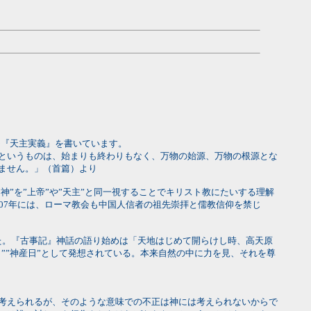
モ『天主実義』を書いています。
というものは、始まりも終わりもなく、万物の始源、万物の根源とな
ません。」（首篇）より
神”を”上帝”や”天主”と同一視することでキリスト教にたいする理解
07年には、ローマ教会も中国人信者の祖先崇拝と儒教信仰を禁じ
た。『古事記』神話の語り始めは「天地はじめて開らけし時、高天原
””神産日”として発想されている。本来自然の中に力を見、それを尊
考えられるが、そのような意味での不正は神には考えられないからで