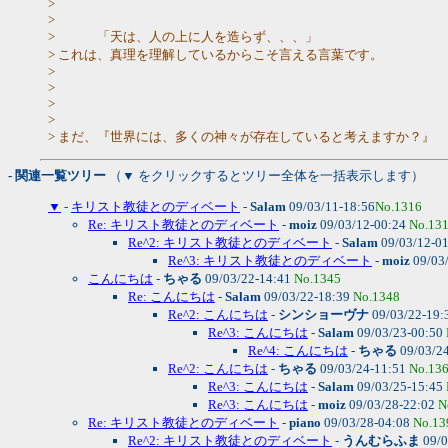
>
>
> 「天は、人の上に人を造らず、、、」
> これは、真理を理解しているからこそ言える言葉です。
>
>
>
>
> まだ、『世界には、多くの神々が存在していると考えます
- 関連一覧ツリー
（▼ をクリックするとツリー全体を一括表示します）
▼
-
キリスト教徒とのディベート
-
Salam
09/03/11-18:56
No.1316
Re: キリスト教徒とのディベート
-
moiz
09/03/12-00:24
No.13
Re^2: キリスト教徒とのディベート
-
Salam
09/03/12-0
Re^3: キリスト教徒とのディベート
-
moiz
09/03
こんにちは
-
ちゃる
09/03/22-14:41
No.1345
Re: こんにちは
-
Salam
09/03/22-18:39
No.1348
Re^2: こんにちは
-
シンショーヴナ
09/03/22-19:
Re^3: こんにちは
-
Salam
09/03/23-00:50
Re^4: こんにちは
-
ちゃる
09/03/2
Re^2: こんにちは
-
ちゃる
09/03/24-11:51
No.13
Re^3: こんにちは
-
Salam
09/03/25-15:45
Re^3: こんにちは
-
moiz
09/03/28-22:02
N
Re: キリスト教徒とのディベート
-
piano
09/03/28-04:08
No.13
Re^2: キリスト教徒とのディベート
-
うんむらふま
09/0