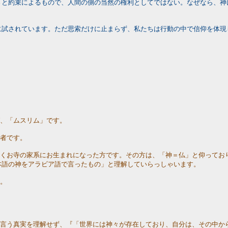
さと約束によるもので、人間の側の当然の権利としてではない。なぜなら、神
に試されています。ただ思索だけに止まらず、私たちは行動の中で信仰を体現
ば、「ムスリム」です。
る者です。
続くお寺の家系にお生まれになった方です。その方は、「神＝仏」と仰ってお
本語の神をアラビア語で言ったもの」と理解していらっしゃいます。
す。
と言う真実を理解せず、『「世界には神々が存在しており、自分は、その中か