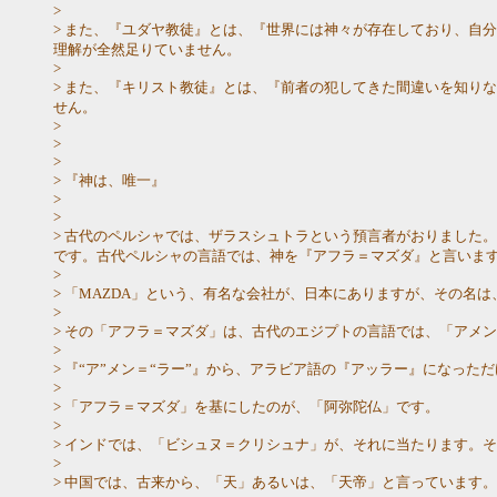
>
> また、『ユダヤ教徒』とは、『世界には神々が存在しており、自
理解が全然足りていません。
>
> また、『キリスト教徒』とは、『前者の犯してきた間違いを知り
せん。
>
>
>
> 『神は、唯一』
>
>
> 古代のペルシャでは、ザラスシュトラという預言者がおりました
です。古代ペルシャの言語では、神を『アフラ＝マズダ』と言いま
>
> 「MAZDA」という、有名な会社が、日本にありますが、その
>
> その「アフラ＝マズダ」は、古代のエジプトの言語では、「アメ
>
> 『“ア”メン＝“ラー”』から、アラビア語の『アッラー』になった
>
> 「アフラ＝マズダ」を基にしたのが、「阿弥陀仏」です。
>
> インドでは、「ビシュヌ＝クリシュナ」が、それに当たります。
>
> 中国では、古来から、「天」あるいは、「天帝」と言っています