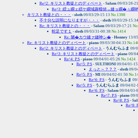
Re^2: キリスト教徒とのディベート
-
Salam
09/03/28-2
Re^3: 繧ュ繝ェ繧ケ繝域蕗蠕偵→縺ョ繝�ぅ繝
キリスト教徒との・・・
-
sloth
09/03/29-15:13
No.1398
不十分な説明になりますが・・・
-
sloth
09/03/29-15:3
Re: キリスト教徒との・・・
-
Salam
09/03/29-17:21
No
蛇足です１
-
sloth
09/03/31-00:38
No.1414
Re: 陋�カウ縺ァ縺呻シ�
-
Honney
13/05
Re: キリスト教徒とのディベート
-
piano
09/03/30-04:33
No.14
Re^2: キリスト教徒とのディベート
-
うんむらふま
09/0
Re^3: キリスト教徒とのディベート
-
piano
09/04
Re^4: P.S
-
piano
09/04/01-05:26
No.1424
Re^5: P.S
-
SULTHONI
09/04/01-1
えっと～？？？
-
sloth
09/0
Re^5: P.S
-
MI
09/04/02-01:50
No.1
Re^6: P.S
-
うんむらふま
09/
Re^5: P.S
-
うんむらふま
09/04/02-
Re^6: P.S
-
Salam
09/04/03-
Re^7: P.S
-
piano
09/0
Re^8: P.S
-
Sa
Re^9: P