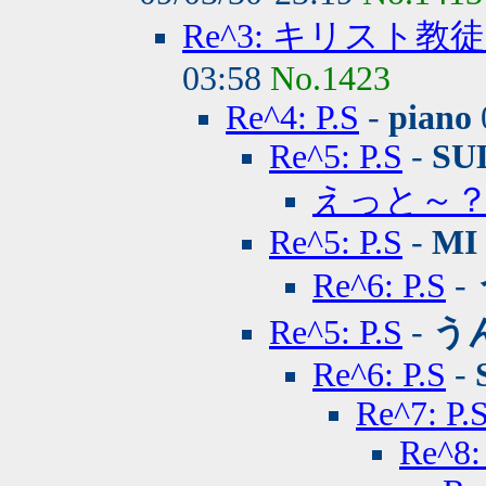
Re^3: キリスト
03:58
No.1423
Re^4: P.S
-
piano
Re^5: P.S
-
SU
えっと～
Re^5: P.S
-
MI
Re^6: P.S
-
Re^5: P.S
-
う
Re^6: P.S
-
Re^7: P.
Re^8: