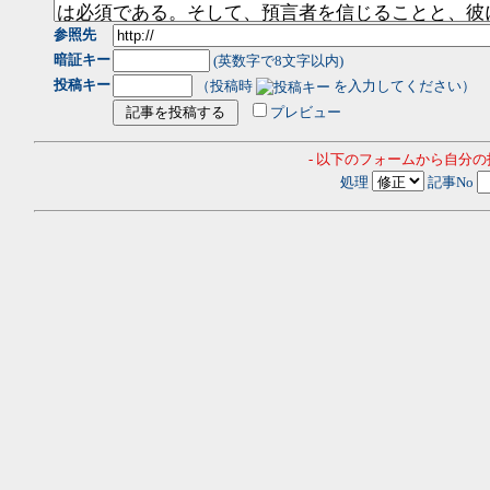
参照先
暗証キー
(英数字で8文字以内)
投稿キー
（投稿時
を入力してください）
プレビュー
- 以下のフォームから自分
処理
記事No