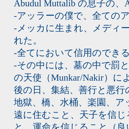
Abudul Muttalib の息子の
-アッラーの僕で、全ての
-メッカに生まれ、メディ
れた。
-全てにおいて信用のでき
-その中には、墓の中で罰
の天使（Munkar/Naki
後の日、集結、善行と悪行
地獄、橋、水桶、楽園、ア
遠に住むこと、天子を信じ
と、運命を信じること（良