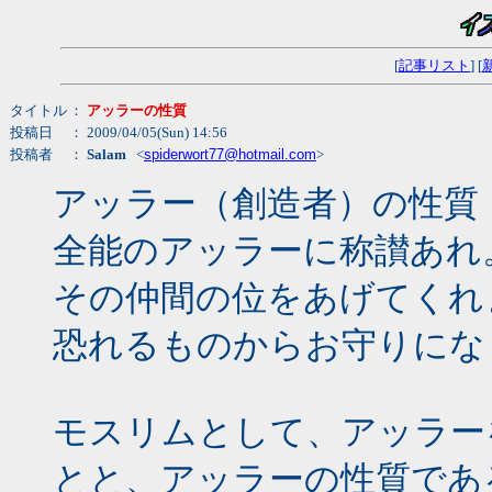
[
記事リスト
] [
タイトル
：
アッラーの性質
投稿日
： 2009/04/05(Sun) 14:56
投稿者
：
Salam
<
spiderwort77@hotmail.com
>
アッラー（創造者）の性質
全能のアッラーに称讃あれ
その仲間の位をあげてくれ
恐れるものからお守りにな
モスリムとして、アッラー
とと、アッラーの性質であ