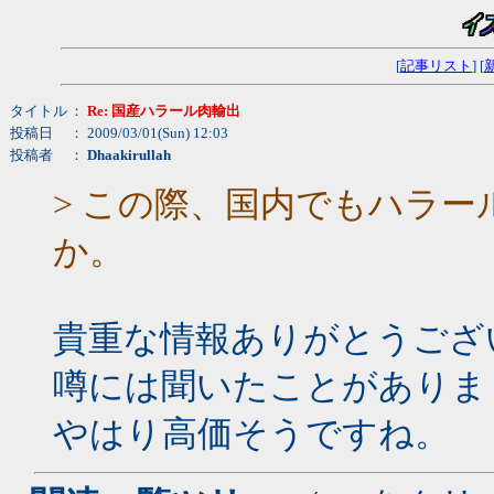
[
記事リスト
] [
タイトル
：
Re: 国産ハラール肉輸出
投稿日
： 2009/03/01(Sun) 12:03
投稿者
：
Dhaakirullah
> この際、国内でもハラ
か。
貴重な情報ありがとうござ
噂には聞いたことがありま
やはり高価そうですね。