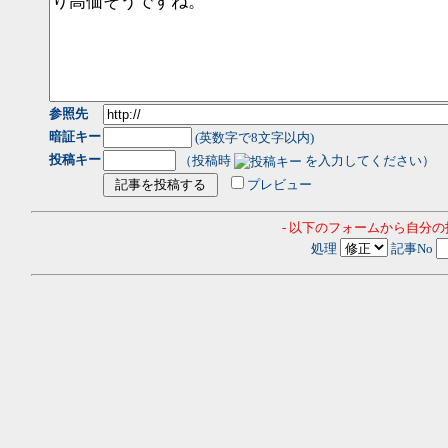
参照先
暗証キー
(英数字で8文字以内)
投稿キー
（投稿時
を入力してください）
プレビュー
- 以下のフォームから自分
処理
記事No