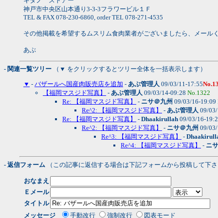
キタノ ストアー
神戸市中央区山本通り3-3-3フラワービル１Ｆ
TEL & FAX 078-230-6860, order TEL 078-271-4535
その他掲載を希望するムスリム食肉業者がございましたら、メール
あぶ
- 関連一覧ツリー
（▼ をクリックするとツリー全体を一括表示します）
▼
-
バザールへ国産肉販売店を追加
-
あぶ管理人
09/03/11-17:55
No.1
【福岡マスジド写真】
-
あぶ管理人
09/03/14-09:28
No.1322
Re: 【福岡マスジド写真】
-
ニサ＠九州
09/03/16-19:09
Re^2: 【福岡マスジド写真】
-
あぶ管理人
09/03/
Re: 【福岡マスジド写真】
-
Dhaakirullah
09/03/16-19:
Re^2: 【福岡マスジド写真】
-
ニサ＠九州
09/03/
Re^3: 【福岡マスジド写真】
-
Dhaakirull
Re^4: 【福岡マスジド写真】
-
ニ
- 返信フォーム
（この記事に返信する場合は下記フォームから投稿して下さ
おなまえ
Ｅメール
タイトル
メッセージ
手動改行
強制改行
図表モード