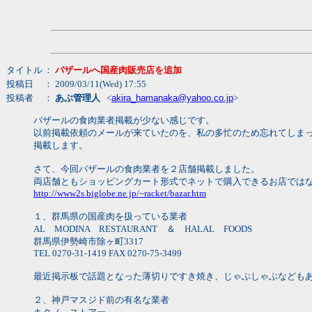
タイトル
：
バザールへ国産肉販売店を追加
投稿日
： 2009/03/11(Wed) 17:55
投稿者
：
あぶ管理人
<
akira_hamanaka@yahoo.co.jp
>
バザールの食肉業者掲載が少ない感じです。
以前掲載依頼のメールが来ていたのを、私の多忙のため忘れてしま
掲載します。
さて、今回バザールの食肉業者を２店舗掲載しました。
両店舗ともショッピングカート形式でネットで購入できるお店では
http://www2s.biglobe.ne.jp/~racket/bazar.htm
１、群馬県の国産肉を扱っている業者
AL MODINA RESTAURANT ＆ HALAL FOODS
群馬県伊勢崎市除ヶ町3317
TEL 0270-31-1419 FAX 0270-75-3499
最近掲示板で話題となった薄切りですき焼き、じゃぶしゃぶなども
２、神戸マスジド前の有名な業者