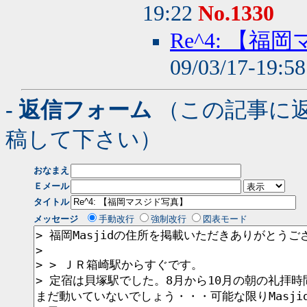
19:22
No.1330
Re^4: 【
09/03/17-19:5
- 返信フォーム
（この記事に
稿して下さい）
おなまえ
Ｅメール
タイトル
メッセージ
手動改行
強制改行
図表モード