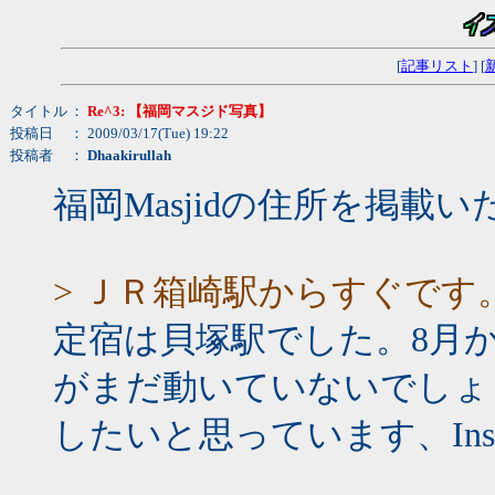
[
記事リスト
] [
タイトル
：
Re^3: 【福岡マスジド写真】
投稿日
： 2009/03/17(Tue) 19:22
投稿者
：
Dhaakirullah
福岡Masjidの住所を掲
> ＪＲ箱崎駅からすぐです
定宿は貝塚駅でした。8月か
がまだ動いていないでしょう
したいと思っています、Insyaa