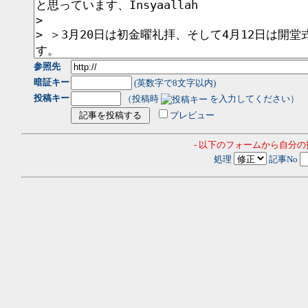
参照先
暗証キー
(英数字で8文字以内)
投稿キー
（投稿時
を入力してください）
プレビュー
- 以下のフォームから自分
処理
記事No