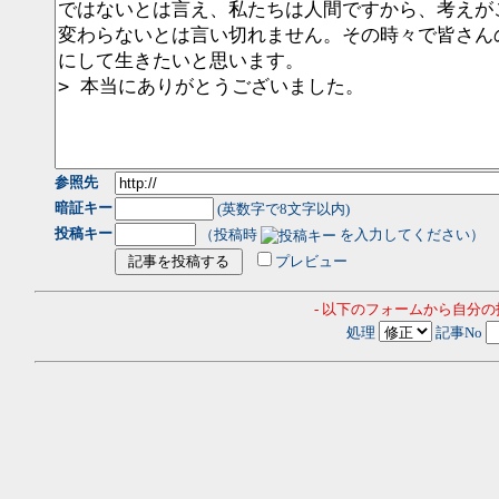
参照先
暗証キー
(英数字で8文字以内)
投稿キー
（投稿時
を入力してください）
プレビュー
- 以下のフォームから自分
処理
記事No