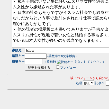
参照先
暗証キー
(英数字で8文字以内)
投稿キー
（投稿時
を入力してください）
プレビュー
- 以下のフォームから自分
処理
記事No