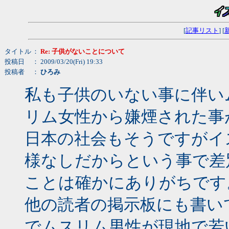
[
記事リスト
] [
タイトル
：
Re: 子供がないことについて
投稿日
： 2009/03/20(Fri) 19:33
投稿者
：
ひろみ
私も子供のいない事に伴い
リム女性から嫌煙された事
日本の社会もそうですがイ
様なしだからという事で差
ことは確かにありがちです
他の読者の掲示板にも書い
でムスリム男性が現地で若