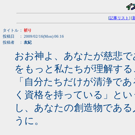
[
記事リスト
] [
タイトル
：
祈り
投稿日
： 2009/02/16(Mon) 06:16
投稿者
：
友紀
おお神よ、あなたが慈悲で
をもっと私たちが理解する
「自分たちだけが清浄であ
く資格を持っている」とい
し、あなたの創造物である
うに。