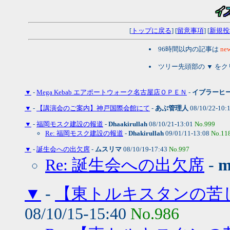
[
トップに戻る
] [
留意事項
] [
新規投
96時間以内の記事は
new
ツリー先頭部の ▼ を
▼
-
Mega Kebab エアポートウォーク名古屋店ＯＰＥＮ
-
イブラーヒ
▼
-
【講演会のご案内】神戸国際会館にて
-
あぶ管理人
08/10/22-10:
▼
-
福岡モスク建設の報道
-
Dhaakirullah
08/10/21-13:01
No.999
Re: 福岡モスク建設の報道
-
Dhakirullah
09/01/11-13:08
No.11
▼
-
誕生会への出欠席
-
ムスリマ
08/10/19-17:43
No.997
Re: 誕生会への出欠席
-
m
▼
-
【東トルキスタンの苦
08/10/15-15:40
No.986