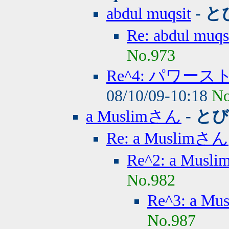
abdul muqsit
-
と
Re: abdul mu
No.973
Re^4: パワ
08/10/09-10:18
No
a Muslimさん
-
とび
Re: a Muslimさん
Re^2: a Mus
No.982
Re^3: a M
No.987