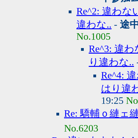
Re^2: 違
違わな..
-
途
No.1005
Re^3:
り違わな..
Re^4
はり違わ
19:25
No
Re: 驕輔ｏ縺ェ
No.6203