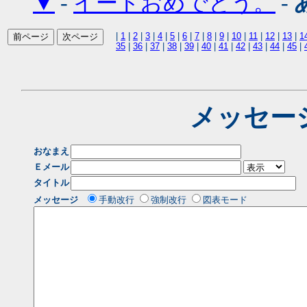
▼
-
イードおめでとう。
-
|
1
|
2
|
3
|
4
|
5
|
6
|
7
|
8
|
9
|
10
|
11
|
12
|
13
|
1
35
|
36
|
37
|
38
|
39
|
40
|
41
|
42
|
43
|
44
|
45
|
メッセー
おなまえ
Ｅメール
タイトル
メッセージ
手動改行
強制改行
図表モード