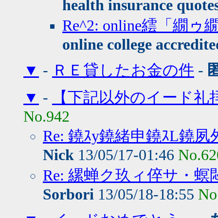
health insurance quote
Re^2: online繧
online college accredite
▼
-
ＲＥ貸したお金の件
-
▼
-
【下記以外のイード礼
No.942
Re: 鐃ｽy鐃緒申鐃ｽL鐃夙
Nick
13/05/17-01:46
No.62
Re: 縲蝉ク玖ィ倅サ・
Sorbori
13/05/18-18:55
No