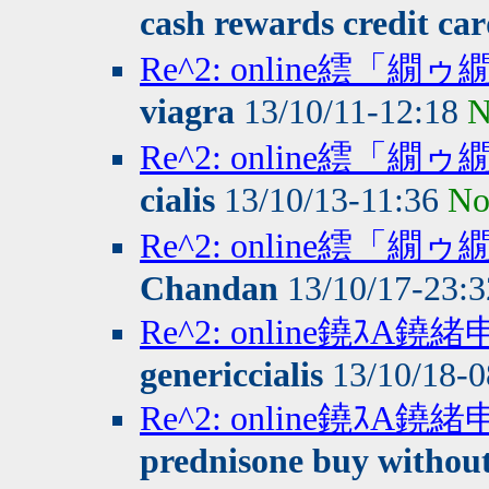
cash rewards credit ca
Re^2: online繧
viagra
13/10/11-12:18
N
Re^2: online繧
cialis
13/10/13-11:36
No
Re^2: online繧
Chandan
13/10/17-23:
Re^2: online鐃ｽA
genericcialis
13/10/18-
Re^2: online鐃ｽA
prednisone buy without