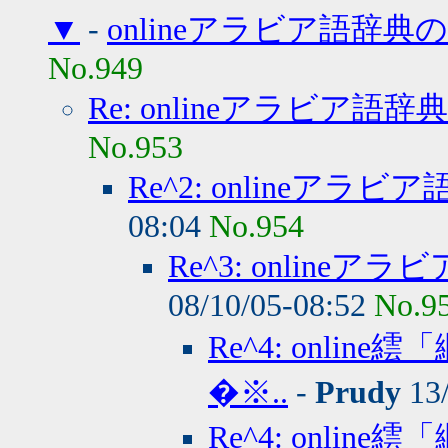
▼
-
onlineアラビア語辞
No.949
Re: onlineアラビア
No.953
Re^2: onlineア
08:04
No.954
Re^3: onlin
08/10/05-08:52
No.9
Re^4: onl
�※..
-
Prudy
13/
Re^4: onl