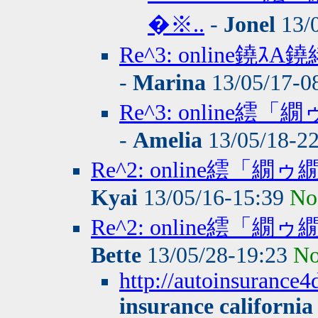
�※..
-
Jonel
13/
Re^3: online鐃
-
Marina
13/05/17-0
Re^3: onlin
-
Amelia
13/05/18-2
Re^2: online繧
Kyai
13/05/16-15:39
No
Re^2: online繧
Bette
13/05/28-19:23
No
http://autoinsurance4
insurance california