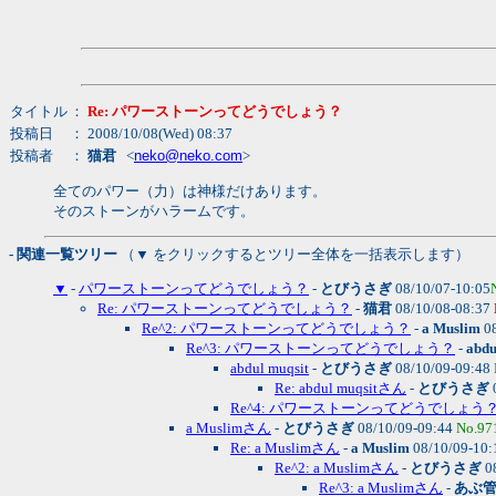
タイトル
：
Re: パワーストーンってどうでしょう？
投稿日
： 2008/10/08(Wed) 08:37
投稿者
：
猫君
<
neko@neko.com
>
全てのパワー（力）は神様だけあります。
そのストーンがハラームです。
- 関連一覧ツリー
（▼ をクリックするとツリー全体を一括表示します）
▼
-
パワーストーンってどうでしょう？
-
とびうさぎ
08/10/07-10:05
Re: パワーストーンってどうでしょう？
-
猫君
08/10/08-08:37
Re^2: パワーストーンってどうでしょう？
-
a Muslim
08
Re^3: パワーストーンってどうでしょう？
-
abdu
abdul muqsit
-
とびうさぎ
08/10/09-09:48
Re: abdul muqsitさん
-
とびうさぎ
Re^4: パワーストーンってどうでしょう
a Muslimさん
-
とびうさぎ
08/10/09-09:44
No.97
Re: a Muslimさん
-
a Muslim
08/10/09-10
Re^2: a Muslimさん
-
とびうさぎ
0
Re^3: a Muslimさん
-
あぶ