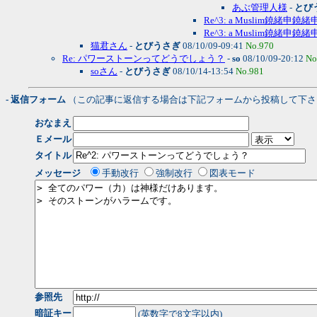
あぶ管理人様
-
とび
Re^3: a Muslim鐃緒申鐃緒
Re^3: a Muslim鐃緒申鐃緒
猫君さん
-
とびうさぎ
08/10/09-09:41
No.970
Re: パワーストーンってどうでしょう？
-
so
08/10/09-20:12
No
soさん
-
とびうさぎ
08/10/14-13:54
No.981
- 返信フォーム
（この記事に返信する場合は下記フォームから投稿して下さ
おなまえ
Ｅメール
タイトル
メッセージ
手動改行
強制改行
図表モード
参照先
暗証キー
(英数字で8文字以内)