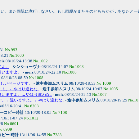
ならない。また両親に孝行しなさい。もし両親かまたそのどちらかが，あなたと
:31
No.993
18:21
No.1000
oiz
08/10/24-13:38
No.1002
すよ。
-
シンショーヴナ
08/10/24-14:07
No.1003
←違いますよ。
-
moiz
08/10/24-22:10
No.1006
君
08/10/28-08:59
No.1008
すばらしいページです。
-
途中参加ムスリム
08/10/28-18:53
No.1009
すよ。←やはり違わな..
-
途中参加ムスリム
08/10/24-19:07
No.1005
←違いますよ。←やはり違わな..
-
moiz
08/10/24-22:13
No.1007
です。←違いますよ。←やはり違わな..
-
途中参加ムスリム
08/10/28-19:25
No.10
/05/16-20:41
No.6203
ーコピー時計
13/10/29-18:05
No.7108
/10/31-07:24
No.1012
28
No.6601
o.6939
ピー 時計
13/11/06-14:55
No.7288