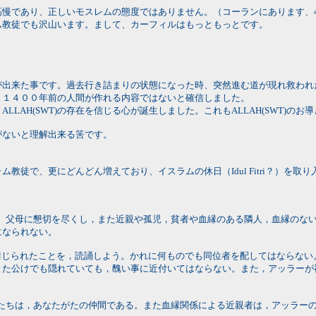
慢であり、正しいモスレムの態度ではありません。（コーランにあります、4-
ム教徒でも沢山います。まして、カーフィルはもっともっとです。
とが出来た事です。過去行き詰まりの状態になった時、突然進む道が現れ救われた
と１４００年前の人間が作れる内容ではないと確信しました。
ALLAH(SWT)の存在を信じる心が誕生しました。これもALLAH(SWT)の
がないと理解出来る筈です。
徒で、更にどんどん増えており、イスラムの休日（Idul Fitri？）を取
らない。父母に懇切を尽くし，また近親や孤児，貧者や血縁のある隣人，血縁の
になられない。
対し禁じられたことを，読誦しよう。かれに何ものでも同位者を配してはならな
また公けでも隠れていても，醜い事に近付いてはならない。また，アッラーが
した者たちは，あなたがたの仲間である。また血縁関係による近親者は，アッラ