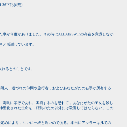
36下記参照）
事が何度かありました。その時はALLAH(SWT)の存在を意識しなか
お導きと感謝しています。
り入れるとのことです。
ない隣人，道づれの仲間や旅行者，およびあなたがたの右手が所有する
い。両親に孝行であれ。困窮するのを恐れて，あなたがたの子女を殺し
神聖化された生命を，権利のため以外には殺害してはならない。この
ーの定めにより，互いに一段と近いのである。本当にアッラーは凡ての