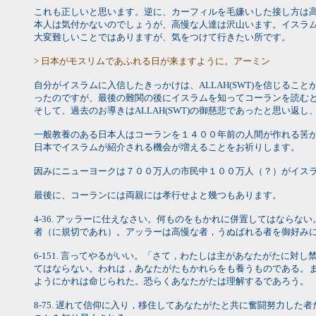
これも正しいと思います。逆に、カーフィルを毛嫌いした接し方は高
本人は気付かないのでしょうが、高慢な人達は沢山います。イスラ
大変難しいことではありますが、気をつけて行きたい所です。
> 日本がモスリムであふれる日が来ますように。アーミン
自分がイスラムに入信したきっかけは、ALLAH(SWT)を信じるこ
ったのですが、最後の難関の後にイスラムを知ってコーランを読む
そして、過去のお導きはALLAH(SWT)の御慈悲であったと思い返し、
一般教養のある日本人はコーランを１４００年前の人間が作れる筈
日本でイスラムが紹介される機会が増えることをお祈りします。
因みにニューヨークは７００万人の市民中１００万人（？）がイスラム教
最後に、コーランには両親には孝行せよと幾つもあります。
4-36. アッラーに仕えなさい。何ものをもかれに併置してはな
者（に規切であれ）。アッラーは高慢な者，うぬばれる者を御好み
6-151. 言ってやるがいい。「さて，わたしは主があなたがたに
てはならない。われは，あなたがたもかれらをも養うものである。
ようにかれは命じられた。恐らくあなたがたは理解するであろう。
8-75. 遅れて信仰に入り，移住してあなたがたと共に奮闘努力