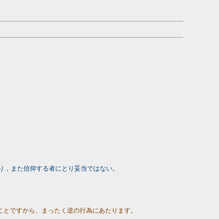
。
とり，また信仰する者にとり妥当ではない。
ことですから、まったく逆の行為にあたります。