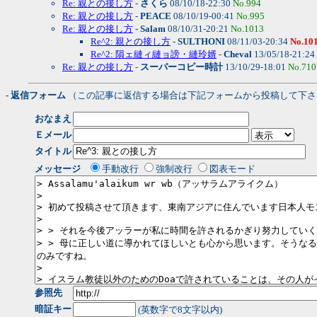
Re: 親との接し方
-
さくら
08/10/18-22:30
No.994
Re: 親との接し方
-
PEACE
08/10/19-00:41
No.995
Re: 親との接し方
-
Salam
08/10/31-20:21
No.1013
Re^2: 親との接し方
-
SULTHONI
08/11/03-20:34
No.10
Re^2: 隕ェ縺ィ縺ョ謗・縺玲婿
-
Cheval
13/05/18-21:24
Re: 親との接し方
-
スーパーコピー時計
13/10/29-18:01
No.710
- 返信フォーム
（この記事に返信する場合は下記フォームから投稿して下さ
おなまえ
Ｅメール
タイトル
メッセージ
手動改行
強制改行
図表モード
参照先
暗証キー
(英数字で8文字以内)