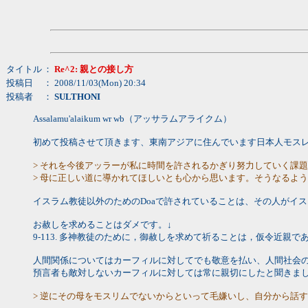
タイトル
：
Re^2: 親との接し方
投稿日
： 2008/11/03(Mon) 20:34
投稿者
：
SULTHONI
Assalamu'alaikum wr wb（アッサラムアライクム）
初めて投稿させて頂きます、東南アジアに住んでいます日本人モス
> それを今後アッラーが私に時間を許されるかぎり努力していく課
> 母に正しい道に導かれてほしいとも心から思います。そうなるよ
イスラム教徒以外のためのDoaで許されていることは、その人がイ
お赦しを求めることはダメです。↓
9-113. 多神教徒のために，御赦しを求めて祈ることは，仮令近
人間関係についてはカーフィルに対してでも敬意を払い、人間社会
預言者も敵対しないカーフィルに対しては常に親切にしたと聞きま
> 逆にその母をモスリムでないからといって毛嫌いし、自分から話