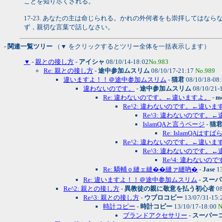
ことを知り尽くされる。
17-23. あなたの主は命じられる。かれの外何者をも崇拝しては
ず，親切な言葉で話しなさい。
- 関連一覧ツリー
（▼ をクリックするとツリー全体を一括表示します）
▼
-
親との接し方
-
アイシャ
08/10/14-18:02
No.983
Re: 親との接し方
-
途中参加ムスリム
08/10/17-21:17
No.989
違いますよ！！＠途中参加ムスリム
-
猫君
08/10/18-08
違わないのです。
-
途中参加ムスリム
08/10/21-
Re: 違わないのです。←違いますよ。
-
m
Re^2: 違わないのです。←違いま
Re^3: 違わないのです。
IslamQAと言うページ
-
猫
Re: IslamQAは
Re^2: 違わないのです。←違いま
Re^3: 違わないのです。
Re^4: 違わないの
Re: 驕輔ｏ縺ェ縺��縺ァ縺吶�
-
Jase
13
Re: 違いますよ！！＠途中参加ムスリム
-
スーパ
Re^2: 親との接し方
-
異教徒の親に敬意を払う初心者
08
Re^3: 親との接し方
-
ウブロコピー
13/07/31-15:
時計コピー
-
時計コピー
13/10/17-18:00
N
ブランドアクセサリー
-
スーパーコ