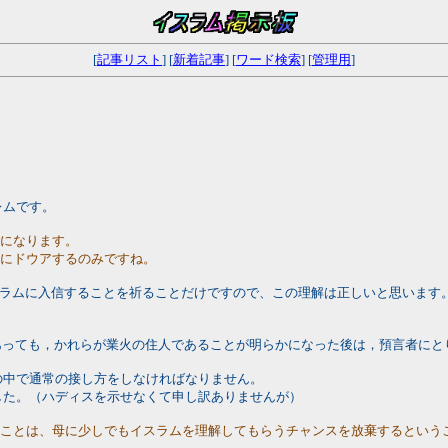
[
記事リスト
] [
新着記事
] [
ワード検索
] [
管理用
]
レムです。
題になります。
うにドウアするのみですね。
スラムに入信することを祈ることだけですので、この理解は正しいと思います
親であっても，かれらが業火の住人であることが明らかになった後は，預言者に
の中で通常の接し方をしなければなりません。
した。（ハディスを示せなくて申し訳ありませんが）
すことは、母に少しでもイスラムを理解してもらうチャンスを放棄するという