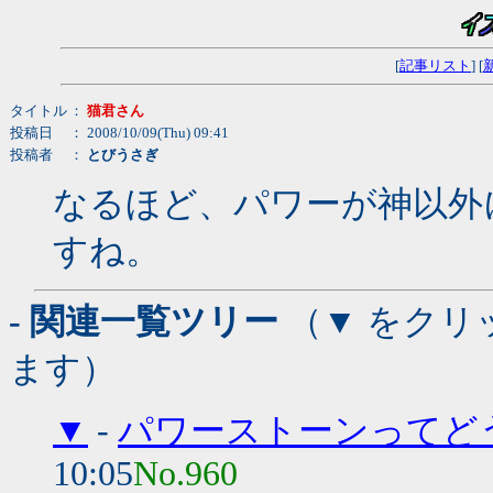
[
記事リスト
] [
タイトル
：
猫君さん
投稿日
： 2008/10/09(Thu) 09:41
投稿者
：
とびうさぎ
なるほど、パワーが神以外
すね。
- 関連一覧ツリー
（▼ をクリ
ます）
▼
-
パワーストーンってど
10:05
No.960