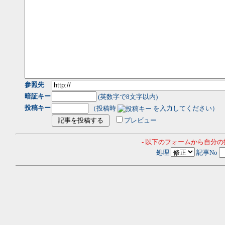
参照先
暗証キー
(英数字で8文字以内)
投稿キー
（投稿時
を入力してください）
プレビュー
- 以下のフォームから自分
処理
記事No