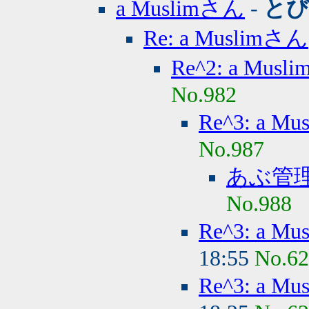
a Muslimさん
-
とび
Re: a Muslimさん
Re^2: a Mus
No.982
Re^3: a M
No.987
あぶ管
No.988
Re^3: a 
18:55
No.6
Re^3: a 