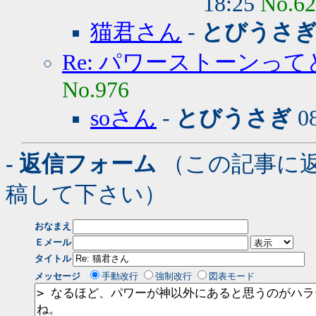
18:25
No.6
猫君さん
-
とびうさ
Re: パワーストーンっ
No.976
soさん
-
とびうさぎ
08
- 返信フォーム
（この記事に
稿して下さい）
おなまえ
Ｅメール
タイトル
メッセージ
手動改行
強制改行
図表モード