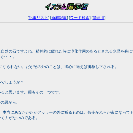
[
記事リスト
] [
新着記事
] [
ワード検索
] [
管理用
]
た自然の石ですよね。精神的に疲れた時に浄化作用のあるとされる水晶を身に
とか・・。
しになられない。だがその外のことは、御心に適えば御赦し下される。
。
いでしょうか？
いると思います。薬もその一つです。
ものの悪から、
さい。本当にあなたがたがアッラーの外に祈るものは、仮令かれらが束になっ
全く力がないのである。