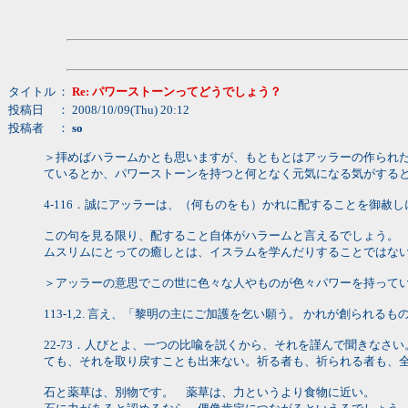
タイトル
：
Re: パワーストーンってどうでしょう？
投稿日
： 2008/10/09(Thu) 20:12
投稿者
：
so
＞拝めばハラームかとも思いますが、もともとはアッラーの作られ
ているとか、パワーストーンを持つと何となく元気になる気がする
4-116．誠にアッラーは、（何ものをも）かれに配することを御赦
この句を見る限り、配すること自体がハラームと言えるでしょう
ムスリムにとっての癒しとは、イスラムを学んだりすることではな
＞アッラーの意思でこの世に色々な人やものが色々パワーを持って
113-1,2. 言え、「黎明の主にご加護を乞い願う。 かれが創られる
22-73．人びとよ、一つの比喩を説くから、それを謹んで聞きな
ても、それを取り戻すことも出来ない。祈る者も、祈られる者も、
石と薬草は、別物です。 薬草は、力というより食物に近い。