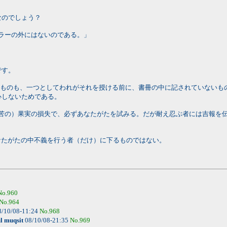
。
なのでしょう？
ッラーの外にはないのである。」
です。
に下るものも、一つとしてわれがそれを授ける前に、書冊の中に記されていないも
心しないためである。
の労苦の）果実の損失で、必ずあなたがたを試みる。だが耐え忍ぶ者には吉報を
あなたがたの中不義を行う者（だけ）に下るものではない。
No.960
No.964
/10/08-11:24
No.968
l muqsit
08/10/08-21:35
No.969