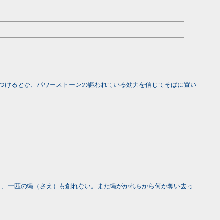
つけるとか、パワーストーンの謳われている効力を信じてそばに置い
ても、一匹の蝿（さえ）も創れない。また蝿がかれらから何か奪い去っ