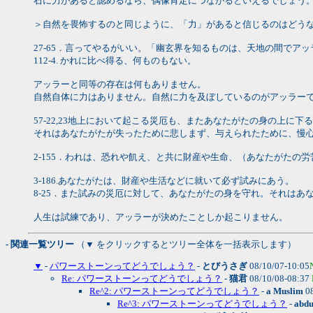
石に力があると認めるなら、偶像肯定につながるといえるでしょう
＞自然を畏怖するのと同じように、「力」があると信じるのはどう
27-65．言ってやるがいい。「幽玄界を知るものは、天地の間でア
112-4. かれに比べ得る、何ものもない。
アッラーと同等の存在は何もありません。
自然自体に力はありません。自然に力を及ぼしているのがアッラー
57-22,23地上において起こる災厄も、またあなたがたの身の上
それはあなたがたが失ったために悲しまず、与えられたために、慢
2-155．われは、恐れや飢え、と共に財産や生命、（あなたがた
3-186.あなたがたは、財産や生活などに就いて必ず試みにあう。
8-25．また試みの災厄に対して、あなたがたの身を守れ。それは
人生は試練であり、アッラーが決めたことしか起こりません。
- 関連一覧ツリー
（▼ をクリックするとツリー全体を一括表示します）
▼
-
パワーストーンってどうでしょう？
-
とびうさぎ
08/10/07-10:05
Re: パワーストーンってどうでしょう？
-
猫君
08/10/08-08:37
Re^2: パワーストーンってどうでしょう？
-
a Muslim
08
Re^3: パワーストーンってどうでしょう？
-
abdu