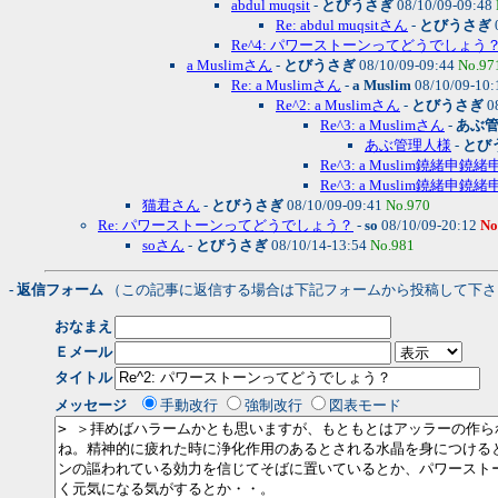
abdul muqsit
-
とびうさぎ
08/10/09-09:48
Re: abdul muqsitさん
-
とびうさぎ
Re^4: パワーストーンってどうでしょう
a Muslimさん
-
とびうさぎ
08/10/09-09:44
No.97
Re: a Muslimさん
-
a Muslim
08/10/09-10
Re^2: a Muslimさん
-
とびうさぎ
0
Re^3: a Muslimさん
-
あぶ
あぶ管理人様
-
とび
Re^3: a Muslim鐃緒申鐃緒
Re^3: a Muslim鐃緒申鐃緒
猫君さん
-
とびうさぎ
08/10/09-09:41
No.970
Re: パワーストーンってどうでしょう？
-
so
08/10/09-20:12
No
soさん
-
とびうさぎ
08/10/14-13:54
No.981
- 返信フォーム
（この記事に返信する場合は下記フォームから投稿して下さ
おなまえ
Ｅメール
タイトル
メッセージ
手動改行
強制改行
図表モード