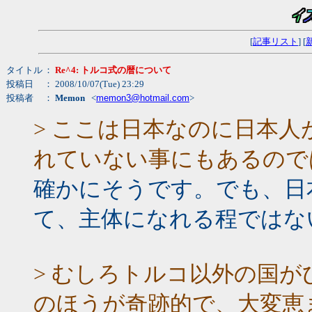
[
記事リスト
] [
タイトル
：
Re^4: トルコ式の暦について
投稿日
： 2008/10/07(Tue) 23:29
投稿者
：
Memon
<
memon3@hotmail.com
>
> ここは日本なのに日本
れていない事にもあるので
確かにそうです。でも、日
て、主体になれる程ではな
> むしろトルコ以外の国
のほうが奇跡的で、大変恵