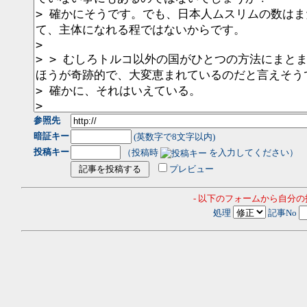
参照先
暗証キー
(英数字で8文字以内)
投稿キー
（投稿時
を入力してください）
プレビュー
- 以下のフォームから自分
処理
記事No