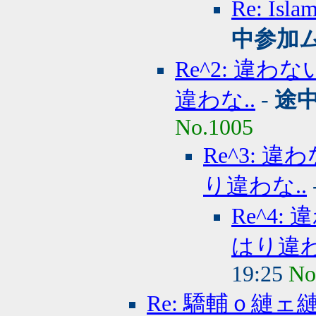
Re: 
中参加
Re^2: 違
違わな..
-
途
No.1005
Re^3:
り違わな..
Re^4
はり違わ
19:25
No
Re: 驕輔ｏ縺ェ