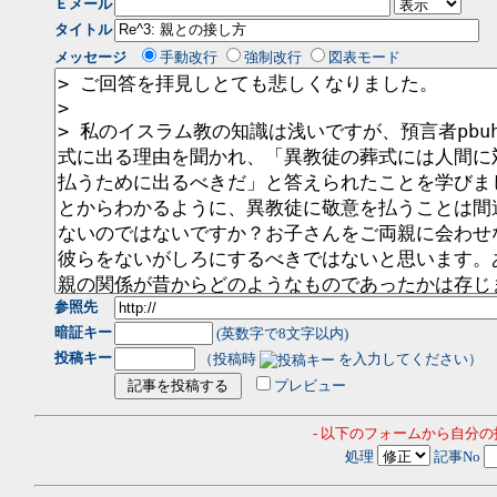
Ｅメール
タイトル
メッセージ
手動改行
強制改行
図表モード
参照先
暗証キー
(英数字で8文字以内)
投稿キー
（投稿時
を入力してください）
プレビュー
- 以下のフォームから自分
処理
記事No