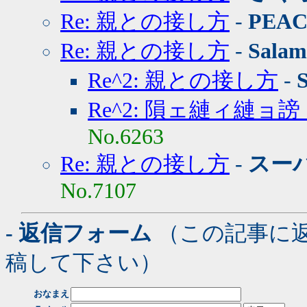
Re: 親との接し方
-
PEA
Re: 親との接し方
-
Salam
Re^2: 親との接し方
-
Re^2: 隕ェ縺ィ縺ョ
No.6263
Re: 親との接し方
-
スー
No.7107
- 返信フォーム
（この記事に
稿して下さい）
おなまえ