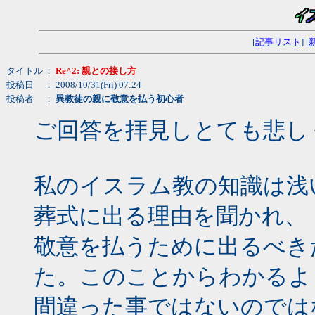
[
記事リスト
] [
タイトル
：
Re^2: 親との接し方
投稿日
： 2008/10/31(Fri) 07:24
投稿者
：
異教徒の親に敬意を払う初心者
ご回答を拝見しとても悲し
私のイスラム教の知識は浅い
葬式に出る理由を聞かれ、
敬意を払うために出るべき
た。このことからわかるよ
間違った事ではないのでは