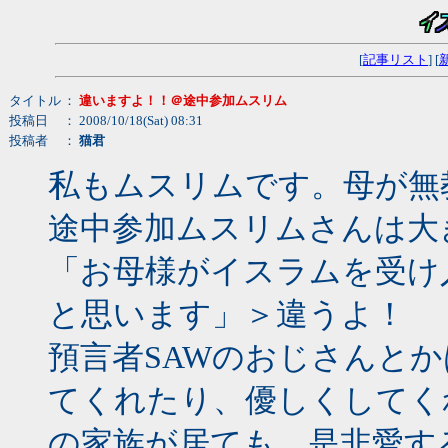
[
記事リスト
] [
タイトル
：
違いますよ！！＠途中参加ムスリム
投稿日
： 2008/10/18(Sat) 08:31
投稿者
：
猫君
私もムスリムです。母が無
途中参加ムスリムさんは大
「お母様がイスラムを受け
と思います」＞違うよ！
預言者SAWのおじさんと
てくれたり、優しくしてく
の家族が居ても、是非愛す