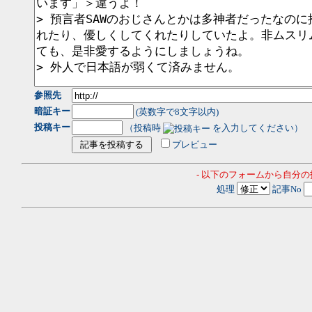
参照先
暗証キー
(英数字で8文字以内)
投稿キー
（投稿時
を入力してください）
プレビュー
- 以下のフォームから自分
処理
記事No