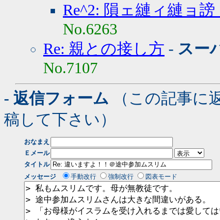
Re^2: 隕ェ縺ィ縺ョ
No.6263
Re: 親との接し方
-
スー
No.7107
- 返信フォーム
（この記事に
稿して下さい）
おなまえ
Ｅメール
タイトル
メッセージ
手動改行
強制改行
図表モード