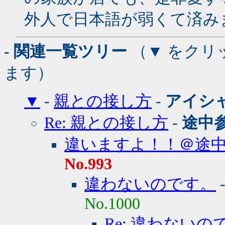
外人で日本語が弱くて済み
- 関連一覧ツリー
（▼ をクリ
ます）
▼
-
親との接し方
-
アイシ
Re: 親との接し方
-
途中
違いますよ！！＠途
No.993
違わないのです。
No.1000
Re: 違わない