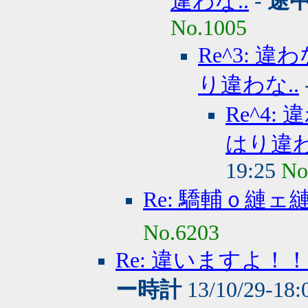
違わな..
-
途
No.1005
Re^3:
り違わな..
Re^4
はり違わ
19:25
No
Re: 驕輔ｏ縺ェ
No.6203
Re: 違いますよ
ー時計
13/10/29-18: