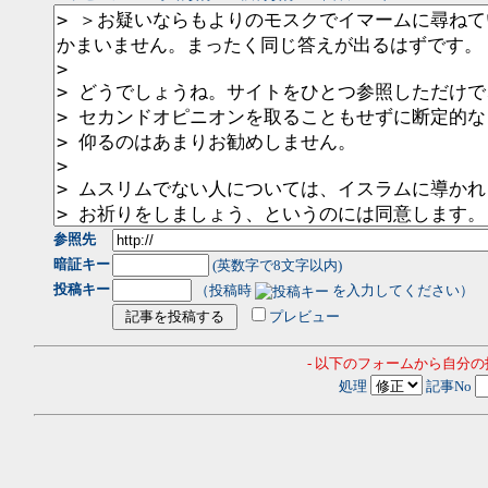
参照先
暗証キー
(英数字で8文字以内)
投稿キー
（投稿時
を入力してください）
プレビュー
- 以下のフォームから自分
処理
記事No