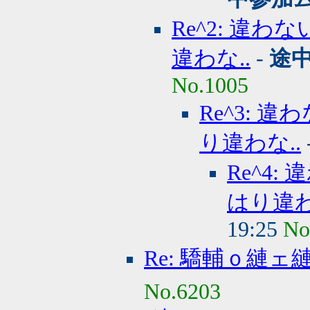
Re^2: 違
違わな..
-
途
No.1005
Re^3:
り違わな..
Re^4
はり違わ
19:25
No
Re: 驕輔ｏ縺ェ
No.6203