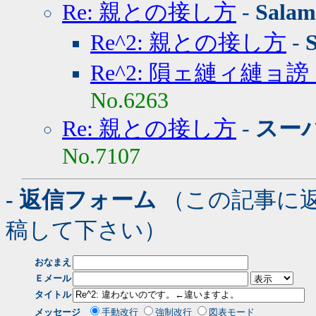
Re: 親との接し方
-
Salam
Re^2: 親との接し方
-
Re^2: 隕ェ縺ィ縺ョ
No.6263
Re: 親との接し方
-
スー
No.7107
- 返信フォーム
（この記事に
稿して下さい）
おなまえ
Ｅメール
タイトル
メッセージ
手動改行
強制改行
図表モード