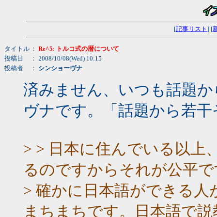
[
記事リスト
] [
タイトル
：
Re^5: トルコ式の暦について
投稿日
： 2008/10/08(Wed) 10:15
投稿者
：
シンショーヴナ
済みません、いつも話題か
ヴナです。「話題から若干
> > 日本に住んでいる以
るのですからそれが公平で
> 確かに日本語ができる
まちまちです。日本語で説