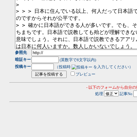
参照先
暗証キー
(英数字で8文字以内)
投稿キー
（投稿時
を入力してください）
プレビュー
- 以下のフォームから自分
処理
記事No