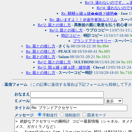
Re^3: 違わないのです。
Re^4: 違わないの
Re: 驕輔ｏ縺ェ縺��縺ァ縺吶�
-
Jase
13
Re: 違いますよ！！＠途中参加ムスリム
-
スーパ
Re^2: 親との接し方
-
異教徒の親に敬意を払う初心者
08
Re^3: 親との接し方
-
ウブロコピー
13/07/31-15:
時計コピー
-
時計コピー
13/10/17-18:00
N
ブランドアクセサリー
-
スーパーコ
Re: 親との接し方
-
さくら
08/10/18-22:30
No.994
Re: 親との接し方
-
PEACE
08/10/19-00:41
No.995
Re: 親との接し方
-
Salam
08/10/31-20:21
No.1013
Re^2: 親との接し方
-
SULTHONI
08/11/03-20:34
No.10
Re^2: 隕ェ縺ィ縺ョ謗・縺玲婿
-
Cheval
13/05/18-21:24
Re: 親との接し方
-
スーパーコピー時計
13/10/29-18:01
No.710
- 返信フォーム
（この記事に返信する場合は下記フォームから投稿して下さ
おなまえ
Ｅメール
タイトル
メッセージ
手動改行
強制改行
図表モード