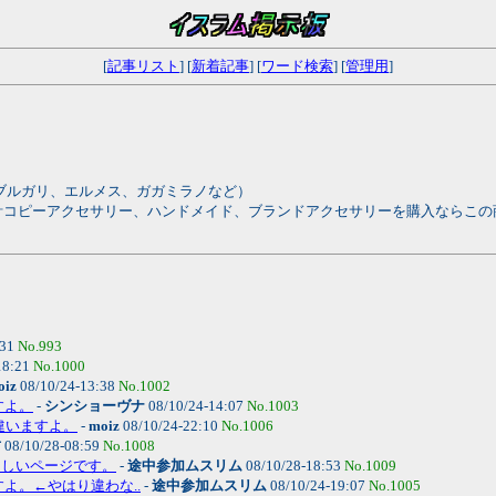
[
記事リスト
] [
新着記事
] [
ワード検索
] [
管理用
]
ブルガリ、エルメス、ガガミラノなど）
;）商店各種類時計コピーアクセサリー、ハンドメイド、ブランドアクセサリーを購入なら
:31
No.993
18:21
No.1000
oiz
08/10/24-13:38
No.1002
すよ。
-
シンショーヴナ
08/10/24-14:07
No.1003
←違いますよ。
-
moiz
08/10/24-22:10
No.1006
君
08/10/28-08:59
No.1008
すばらしいページです。
-
途中参加ムスリム
08/10/28-18:53
No.1009
すよ。←やはり違わな..
-
途中参加ムスリム
08/10/24-19:07
No.1005