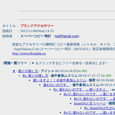
タイトル
：
ブランドアクセサリー
投稿日
： 2013/11/06(Wed) 14:55
投稿者
：
スーパーコピー 時計
<
ted@gmail.com
>
絶妙なアクセサリーの腕時計 コピー最新情報（シャネル、オメガ、
- SuperSakura.Com |スーパーコピー 時計（&#32423
http://www.etkoaphp.co
- 関連一覧ツリー
（▼ をクリックするとツリー全体を一括表示します）
▼
-
親との接し方
-
アイシャ
08/10/14-18:02
No.983
Re: 親との接し方
-
途中参加ムスリム
08/10/17-21:17
No.989
違いますよ！！＠途中参加ムスリム
-
猫君
08/10/18-08
違わないのです。
-
途中参加ムスリム
08/10/21-
Re: 違わないのです。←違いますよ。
-
m
Re^2: 違わないのです。←違いま
Re^3: 違わないのです。
IslamQAと言うページ
-
猫
Re: IslamQAは
Re^2: 違わないのです。←違いま