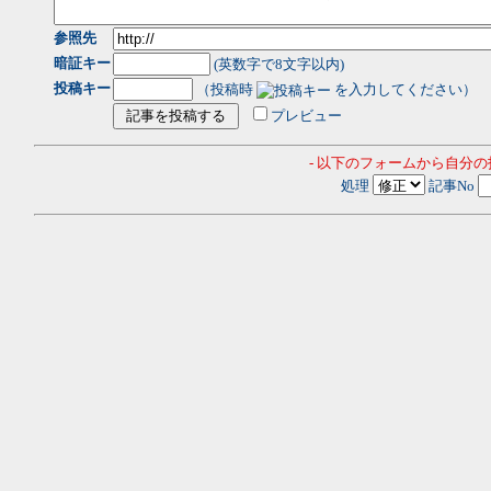
参照先
暗証キー
(英数字で8文字以内)
投稿キー
（投稿時
を入力してください）
プレビュー
- 以下のフォームから自分
処理
記事No