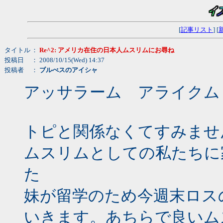
[
記事リスト
] [
タイトル
：
Re^2: アメリカ在住の日本人ムスリムにお尋ね
投稿日
： 2008/10/15(Wed) 14:37
投稿者
：
ブルべスのアイシャ
アッサラーム アライクム
トピと関係なくてすみませ
ムスリムとしての私たちに
た
妹が留学のため今週末ロス
いきます。あちらで良いム