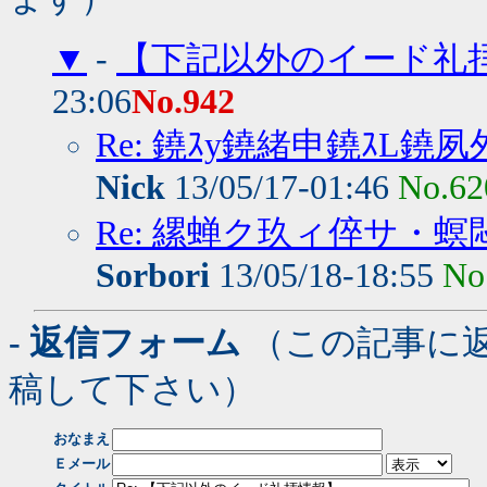
▼
-
【下記以外のイード礼
23:06
No.942
Re: 鐃ｽy鐃緒申鐃ｽL鐃夙
Nick
13/05/17-01:46
No.62
Re: 縲蝉ク玖ィ倅サ・
Sorbori
13/05/18-18:55
No
- 返信フォーム
（この記事に
稿して下さい）
おなまえ
Ｅメール