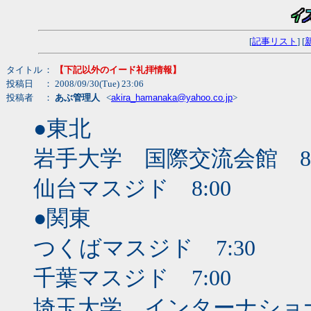
[
記事リスト
] [
タイトル
：
【下記以外のイード礼拝情報】
投稿日
： 2008/09/30(Tue) 23:06
投稿者
：
あぶ管理人
<
akira_hamanaka@yahoo.co.jp
>
●東北
岩手大学 国際交流会館 8:
仙台マスジド 8:00
●関東
つくばマスジド 7:30
千葉マスジド 7:00
埼玉大学 インターナショナ