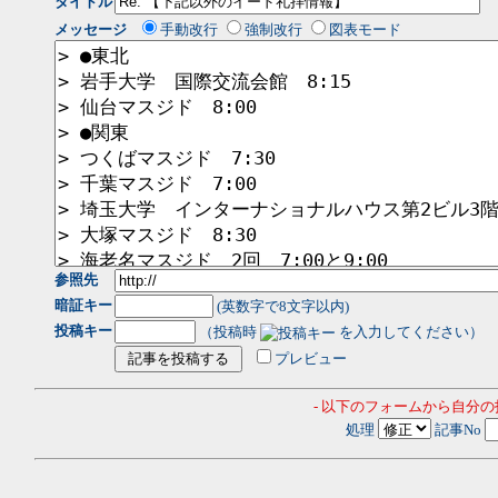
タイトル
メッセージ
手動改行
強制改行
図表モード
参照先
暗証キー
(英数字で8文字以内)
投稿キー
（投稿時
を入力してください）
プレビュー
- 以下のフォームから自分
処理
記事No