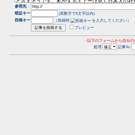
参照先
暗証キー
(英数字で8文字以内)
投稿キー
（投稿時
を入力してください）
プレビュー
- 以下のフォームから自分
処理
記事No