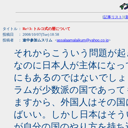
[
記事リスト
] [
タイトル
：
Re^3: トルコ式の暦について
投稿日
： 2008/10/07(Tue) 18:58
投稿者
：
途中参加ムスリム
<
assalaamalaikum@yahoo.co.jp
>
それからこういう問題が起
なのに日本人が主体になっ
にもあるのではないでしょ
ラムが少数派の国であって
ますから、外国人はその国
ばいい。しかし日本はそう
が自分の国のやり方を持ち