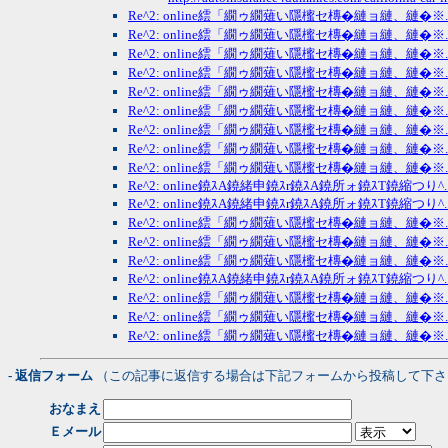
Re^2: online繧「繝ゥ繝薙い隱櫁セ槫�縺ョ縺、縺�※.
Re^2: online繧「繝ゥ繝薙い隱櫁セ槫�縺ョ縺、縺�※.
Re^2: online繧「繝ゥ繝薙い隱櫁セ槫�縺ョ縺、縺�※.
Re^2: online繧「繝ゥ繝薙い隱櫁セ槫�縺ョ縺、縺�※.
Re^2: online繧「繝ゥ繝薙い隱櫁セ槫�縺ョ縺、縺�※.
Re^2: online繧「繝ゥ繝薙い隱櫁セ槫�縺ョ縺、縺�※.
Re^2: online繧「繝ゥ繝薙い隱櫁セ槫�縺ョ縺、縺�※.
Re^2: online繧「繝ゥ繝薙い隱櫁セ槫�縺ョ縺、縺�※.
Re^2: online繧「繝ゥ繝薙い隱櫁セ槫�縺ョ縺、縺�※.
Re^2: online鐃ｽA鐃緒申鐃ｽr鐃ｽA鐃所ォ鐃ｽT鐃縮つり^.
Re^2: online鐃ｽA鐃緒申鐃ｽr鐃ｽA鐃所ォ鐃ｽT鐃縮つり^.
Re^2: online繧「繝ゥ繝薙い隱櫁セ槫�縺ョ縺、縺�※.
Re^2: online繧「繝ゥ繝薙い隱櫁セ槫�縺ョ縺、縺�※.
Re^2: online繧「繝ゥ繝薙い隱櫁セ槫�縺ョ縺、縺�※.
Re^2: online鐃ｽA鐃緒申鐃ｽr鐃ｽA鐃所ォ鐃ｽT鐃縮つり^.
Re^2: online繧「繝ゥ繝薙い隱櫁セ槫�縺ョ縺、縺�※.
Re^2: online繧「繝ゥ繝薙い隱櫁セ槫�縺ョ縺、縺�※.
Re^2: online繧「繝ゥ繝薙い隱櫁セ槫�縺ョ縺、縺�※.
- 返信フォーム
（この記事に返信する場合は下記フォームから投稿して下さ
おなまえ
Ｅメール