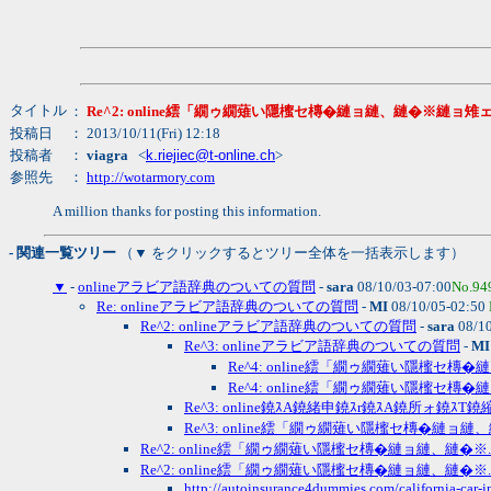
タイトル
：
Re^2: online繧「繝ゥ繝薙い隱櫁セ槫�縺ョ縺、縺�※縺ョ雉
投稿日
： 2013/10/11(Fri) 12:18
投稿者
：
viagra
<
k.riejiec@t-online.ch
>
参照先
：
http://wotarmory.com
A million thanks for posting this information.
- 関連一覧ツリー
（▼ をクリックするとツリー全体を一括表示します）
▼
-
onlineアラビア語辞典のついての質問
-
sara
08/10/03-07:00
No.94
Re: onlineアラビア語辞典のついての質問
-
MI
08/10/05-02:50
Re^2: onlineアラビア語辞典のついての質問
-
sara
08/10
Re^3: onlineアラビア語辞典のついての質問
-
MI
Re^4: online繧「繝ゥ繝薙い隱櫁セ槫�
Re^4: online繧「繝ゥ繝薙い隱櫁セ槫�
Re^3: online鐃ｽA鐃緒申鐃ｽr鐃ｽA鐃所ォ鐃ｽT鐃縮
Re^3: online繧「繝ゥ繝薙い隱櫁セ槫�縺ョ縺、
Re^2: online繧「繝ゥ繝薙い隱櫁セ槫�縺ョ縺、縺�※.
Re^2: online繧「繝ゥ繝薙い隱櫁セ槫�縺ョ縺、縺�※.
http://autoinsurance4dummies.com/california-car-in