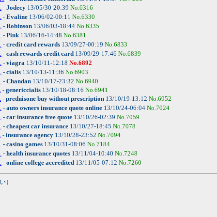
.
-
Jodecy
13/05/30-20:39
No.6316
.
-
Evaline
13/06/02-00:11
No.6330
.
-
Robinson
13/06/03-18:44
No.6335
.
-
Pink
13/06/16-14:48
No.6381
.
-
credit card rewards
13/09/27-00:19
No.6833
.
-
cash rewards credit card
13/09/29-17:46
No.6839
.
-
viagra
13/10/11-12:18
No.6892
.
-
cialis
13/10/13-11:36
No.6903
.
-
Chandan
13/10/17-23:32
No.6940
.
-
genericcialis
13/10/18-08:16
No.6941
.
-
prednisone buy without prescription
13/10/19-13:12
No.6952
.
-
auto owners insurance quote online
13/10/24-06:04
No.7024
.
-
car insurance free quote
13/10/26-02:39
No.7059
.
-
cheapest car insurance
13/10/27-18:45
No.7078
.
-
insurance agency
13/10/28-23:52
No.7094
.
-
casino games
13/10/31-08:06
No.7184
.
-
health insurance quotes
13/11/04-10:40
No.7248
.
-
online college accredited
13/11/05-07:12
No.7260
い）