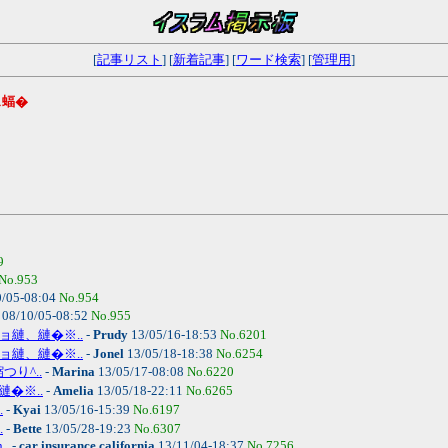
[
記事リスト
] [
新着記事
] [
ワード検索
] [
管理用
]
ェ蝠�
9
No.953
/05-08:04
No.954
08/10/05-08:52
No.955
縺ョ縺、縺�※..
-
Prudy
13/05/16-18:53
No.6201
縺ョ縺、縺�※..
-
Jonel
13/05/18-18:38
No.6254
つり^..
-
Marina
13/05/17-08:08
No.6220
縺�※..
-
Amelia
13/05/18-22:11
No.6265
.
-
Kyai
13/05/16-15:39
No.6197
.
-
Bette
13/05/28-19:23
No.6307
..
-
car insurance california
13/11/04-18:37
No.7256