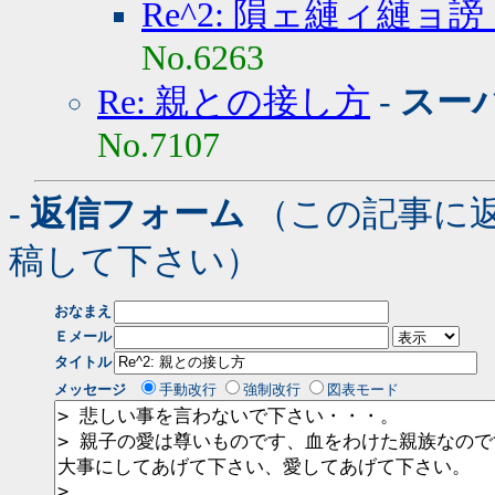
Re^2: 隕ェ縺ィ縺ョ
No.6263
Re: 親との接し方
-
スー
No.7107
- 返信フォーム
（この記事に
稿して下さい）
おなまえ
Ｅメール
タイトル
メッセージ
手動改行
強制改行
図表モード