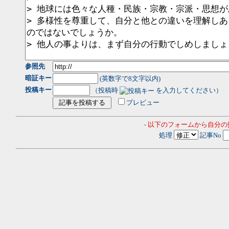
参照先
暗証キー
(英数字で8文字以内)
投稿キー
（投稿時
を入力してください）
プレビュー
- 以下のフォームから自分
処理
記事No