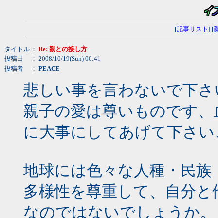
[
記事リスト
] [
タイトル
：
Re: 親との接し方
投稿日
： 2008/10/19(Sun) 00:41
投稿者
：
PEACE
悲しい事を言わないで下さ
親子の愛は尊いものです、
に大事にしてあげて下さい
地球には色々な人種・民族
多様性を尊重して、自分と
なのではないでしょうか。