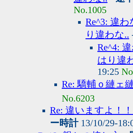
No.1005
Re^3:
り違わな..
Re^4
はり違わ
19:25
No
Re: 驕輔ｏ縺ェ
No.6203
Re: 違いますよ
ー時計
13/10/29-18: