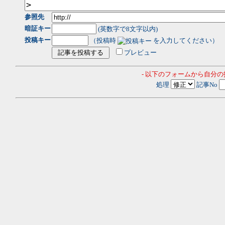
参照先
暗証キー
(英数字で8文字以内)
投稿キー
（投稿時
を入力してください）
プレビュー
- 以下のフォームから自分
処理
記事No