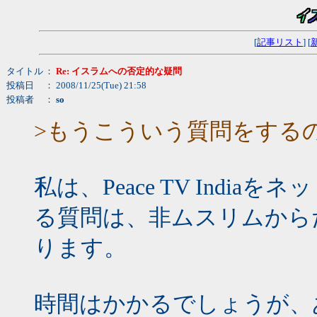
[
記事リスト
] [
タイトル
：
Re: イスラムへの否定的な疑問
投稿日
： 2008/11/25(Tue) 21:58
投稿者
：
so
>もうこういう質問をする
私は、Peace TV Ind
る質問は、非ムスリムから
ります。
時間はかかるでしょうが、