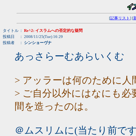
[
記事リスト
] [
タイトル
：
Re^2: イスラムへの否定的な疑問
投稿日
： 2008/11/25(Tue) 16:29
投稿者
：
シンショーヴナ
あっさらーむあらいくむ
> アッラーは何のために
> ご自分以外にはなにも
間を造ったのは。
＠ムスリムに(当たり前で