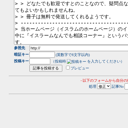
参照先
暗証キー
(英数字で8文字以内)
投稿キー
（投稿時
を入力してください）
プレビュー
- 以下のフォームから自分
処理
記事No