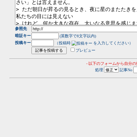
参照先
暗証キー
(英数字で8文字以内)
投稿キー
（投稿時
を入力してください）
プレビュー
- 以下のフォームから自分
処理
記事No