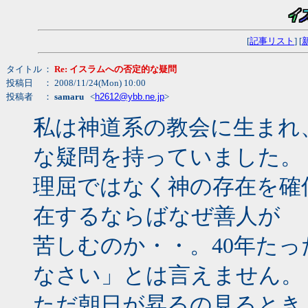
[
記事リスト
] [
タイトル
：
Re: イスラムへの否定的な疑問
投稿日
： 2008/11/24(Mon) 10:00
投稿者
：
samaru
<
h2612@ybb.ne.jp
>
私は神道系の教会に生まれ
な疑問を持っていました。
理屈ではなく神の存在を確
在するならばなぜ善人が
苦しむのか・・。40年た
なさい」とは言えません。
ただ朝日が昇るの見るとき